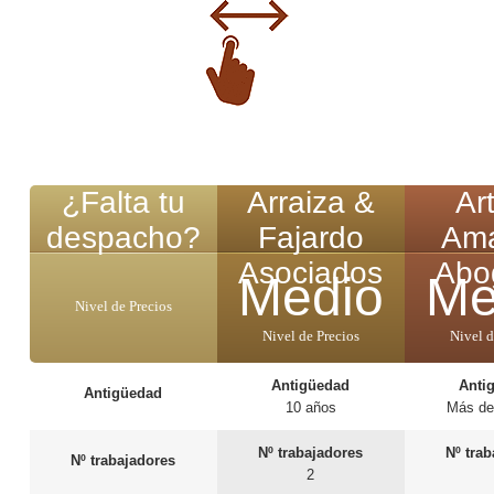
¿Falta tu
Arraiza &
Ar
despacho?
Fajardo
Am
Asociados
Abo
Medio
Me
Nivel de Precios
Nivel de Precios
Nivel d
Antigüedad
Anti
Antigüedad
10 años
Más de
Nº trabajadores
Nº tra
Nº trabajadores
2