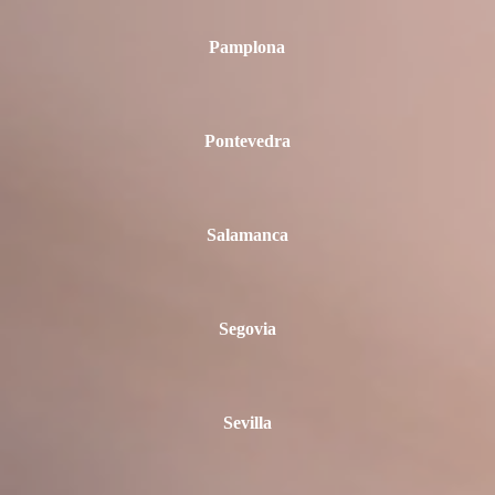
Pamplona
Pontevedra
Salamanca
Segovia
Sevilla