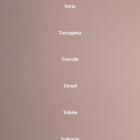
Soria
Tarragona
Tenerife
Teruel
Toledo
Valencia