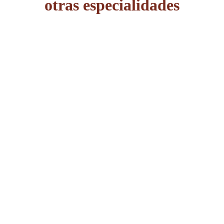
otras especialidades
Abogado Accidentes de tráfico
Abogado Agrario
Abogado Civil