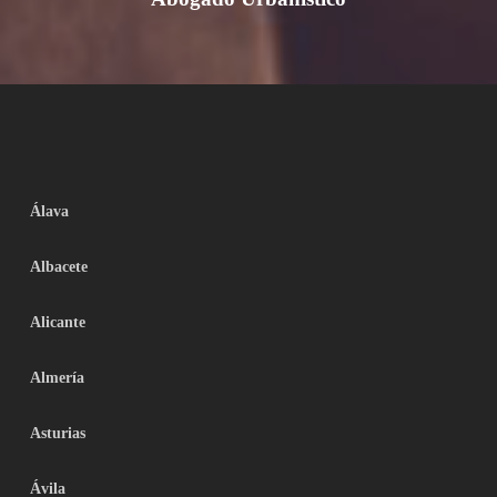
Álava
Albacete
Alicante
Almería
Asturias
Ávila