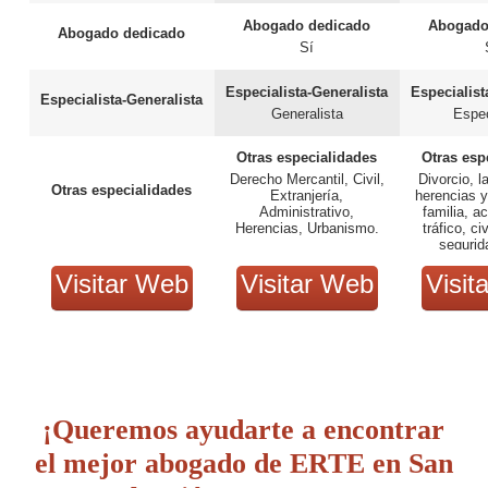
Abogado dedicado
Abogado
Abogado dedicado
Sí
Especialista-Generalista
Especialist
Especialista-Generalista
Generalista
Espec
Otras especialidades
Otras esp
Derecho Mercantil, Civil,
Divorcio, l
Otras especialidades
Extranjería,
herencias 
Administrativo,
familia, a
Herencias, Urbanismo.
tráfico, ci
segurid
Visitar Web
Visitar Web
Visit
¡Queremos ayudarte a encontrar
el mejor abogado de ERTE en San