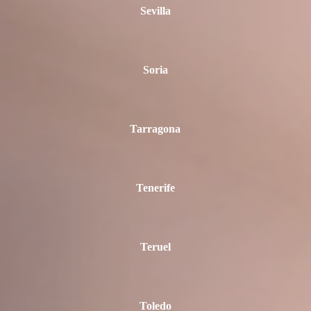
Sevilla
Soria
Tarragona
Tenerife
Teruel
Toledo