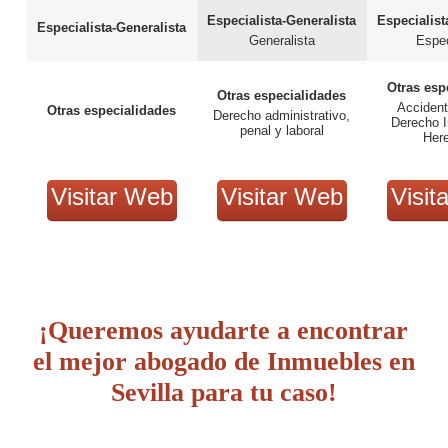
Especialista-Generalista
Especialist
Especialista-Generalista
Generalista
Espec
Otras esp
Otras especialidades
Accident
Otras especialidades
Derecho administrativo,
Derecho I
penal y laboral
Her
Visitar Web
Visitar Web
Visit
¡Queremos ayudarte a encontrar
el mejor abogado de Inmuebles en
Sevilla para tu caso!