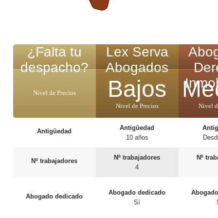
¿Falta tu
Lex Serva
Abo
despacho?
Abogados
Der
Inmob
Bajos
Me
Nivel de Precios
Nivel de Precios
Nivel d
Antigüedad
Anti
Antigüedad
10 años
Desd
Nº trabajadores
Nº tra
Nº trabajadores
4
Abogado dedicado
Abogado
Abogado dedicado
Sí