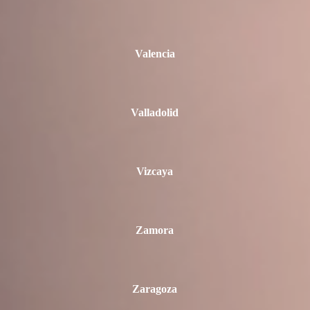
Valencia
Valladolid
Vizcaya
Zamora
Zaragoza