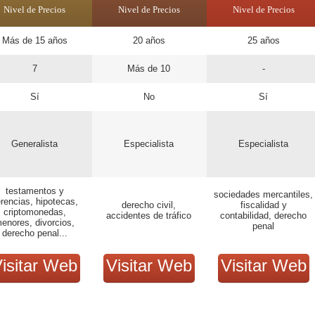
Nivel de Precios
Nivel de Precios
Nivel de Precios
Más de 15 años
20 años
25 años
7
Más de 10
-
Sí
No
Sí
Generalista
Especialista
Especialista
testamentos y
sociedades mercantiles,
rencias, hipotecas,
derecho civil,
fiscalidad y
criptomonedas,
accidentes de tráfico
contabilidad, derecho
enores, divorcios,
penal
derecho penal...
isitar Web
Visitar Web
Visitar Web