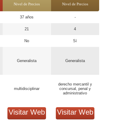
Nivel de Precios
Nivel de Precios
37 años
-
21
4
No
Sí
Generalista
Generalista
derecho mercantil y
multidisciplinar
concursal, penal y
administrativo
Visitar Web
Visitar Web