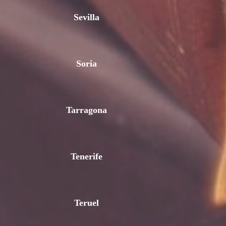
Sevilla
Soria
Tarragona
Tenerife
Teruel