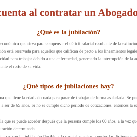
cuenta al contratar un Abogado
¿
Qué es la jubilación
?
 económico que sirva para compensar el déficit salarial resultante de la extinci
lación está reservada para aquellos que califican de pacto a los lineamientos lega
idad para trabajar debido a una enfermedad, generando la interrupción de la a
ante el resto de su vida.
¿
Qué tipos de jubilaciones hay
?
ona que tiene la edad adecuada para parar de trabajar de forma asalariada. Se pue
va a ser de 65 años. Si no se cumple dicho periodo de cotizaciones, entonces la e
a la que se puede acceder después que la persona cumple los 60 años, a la vez q
duración determinada.
janzas con la jubilación flexible y la parcial, muchos aspectos las distinguen un