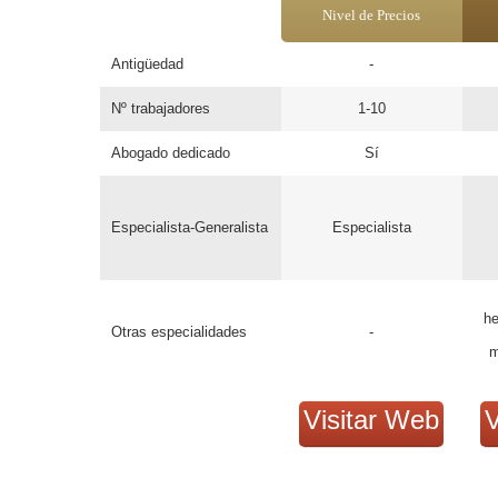
Nivel de Precios
Antigüedad
-
Nº trabajadores
1-10
Abogado dedicado
Sí
Especialista-Generalista
Especialista
he
Otras especialidades
-
m
Visitar Web
V