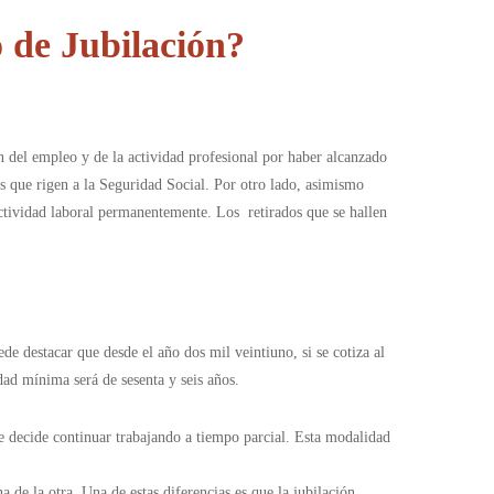
 de Jubilación?
ón del empleo y de la actividad profesional por haber alcanzado
les que rigen a la Seguridad Social. Por otro lado, asimismo
ctividad laboral permanentemente. Los retirados que se hallen
de destacar que desde el año dos mil veintiuno, si se cotiza al
dad mínima será de sesenta y seis años.
ue decide continuar trabajando a tiempo parcial. Esta modalidad
a de la otra. Una de estas diferencias es que la jubilación