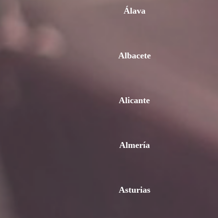
Álava
Albacete
Alicante
Almería
Asturias