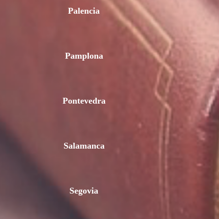
Palencia
Pamplona
Pontevedra
Salamanca
Segovia