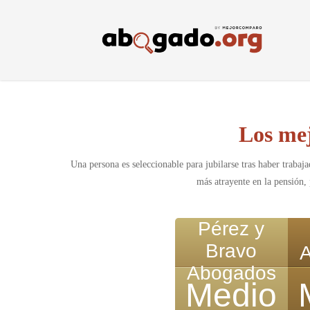
Skip
to
main
content
Los mej
Una persona es seleccionable para jubilarse tras haber trabaj
más atrayente en la pensión,
Pérez y
Bravo
Abogados
Medio