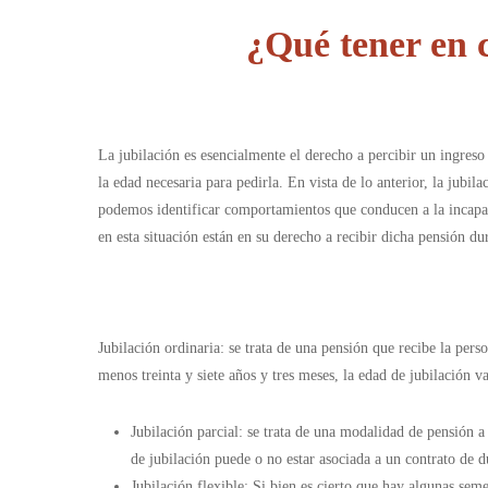
¿Qué tener en 
La jubilación es esencialmente el derecho a percibir un ingreso
la edad necesaria para pedirla. En vista de lo anterior, la jubi
podemos identificar comportamientos que conducen a la incapac
en esta situación están en su derecho a recibir dicha pensión dur
Jubilación ordinaria: se trata de una pensión que recibe la pers
menos treinta y siete años y tres meses, la edad de jubilación 
Jubilación parcial: se trata de una modalidad de pensión 
de jubilación puede o no estar asociada a un contrato de 
Jubilación flexible: Si bien es cierto que hay algunas seme