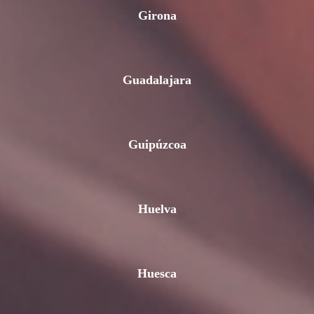
Girona
Guadalajara
Guipúzcoa
Huelva
Huesca