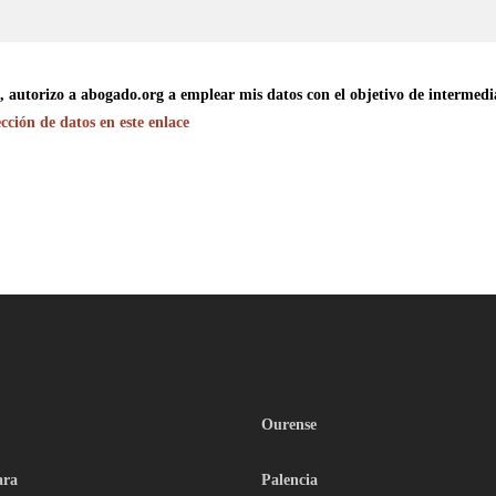
utorizo a abogado.org a emplear mis datos con el objetivo de intermediar 
cción de datos en este enlace
Ourense
ara
Palencia