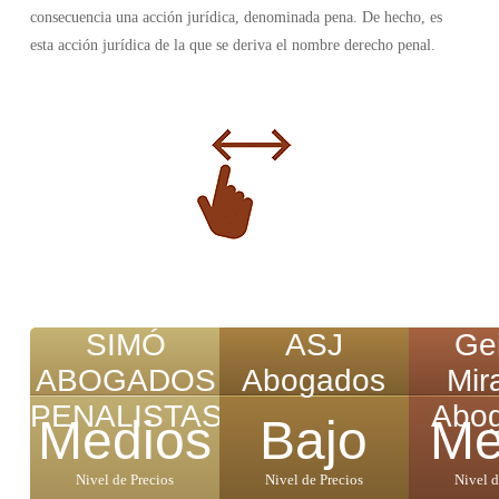
consecuencia una acción jurídica, denominada pena. De hecho, es
esta acción jurídica de la que se deriva el nombre derecho penal.
SIMÓ
ASJ
Gei
ABOGADOS
Abogados
Mir
PENALISTAS
Abo
Medios
Bajo
Me
Nivel de Precios
Nivel de Precios
Nivel d