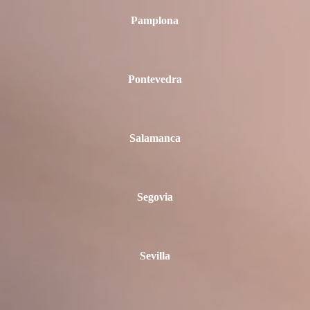
Pamplona
Pontevedra
Salamanca
Segovia
Sevilla