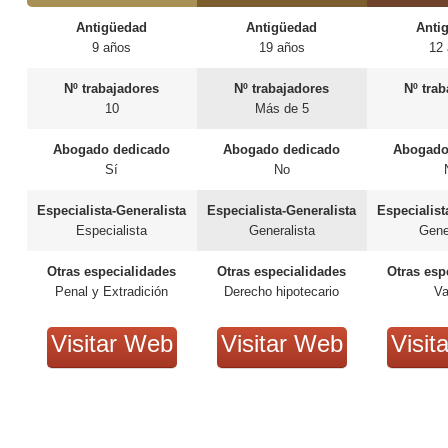
Antigüedad
Antigüedad
Anti
9 años
19 años
12
Nº trabajadores
Nº trabajadores
Nº tra
10
Más de 5
Abogado dedicado
Abogado dedicado
Abogado
Sí
No
Especialista-Generalista
Especialista-Generalista
Especialist
Especialista
Generalista
Gene
Otras especialidades
Otras especialidades
Otras esp
Penal y Extradición
Derecho hipotecario
Va
Visitar Web
Visitar Web
Visit