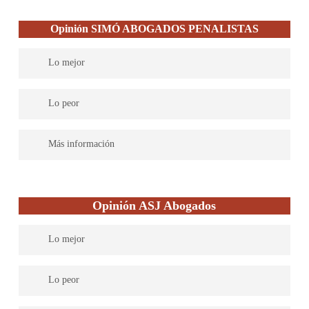
Opinión SIMÓ ABOGADOS PENALISTAS
Lo mejor
Defensa penal personalizada, cercana y comprometida, con una
Lo peor
atención profesional en cada etapa del proceso judicial
Dedicación exclusiva a casos penales que no incluye otros
Más información
servicios legales complementarios
SIMÓ ABOGADOS PENALISTAS
, despacho especializado en
derecho penal y con actuaciones en todo el territorio nacional.
Opinión ASJ Abogados
Dirigido por Eduardo Simó desde su sede central en Madrid, en
pleno barrio de Salamanca, junto con otras sedes satélites en
Lo mejor
Murcia y Águilas. Un bufete penalista que destaca por su gran
experiencia en delitos graves como tráfico de drogas, agresiones
El hecho de que ofrezcan un servicio integral mediante un
sexuales y homicidios. Abordan cada caso con profesionalidad,
Lo peor
equipo multidisciplinario experimentado, les permite ver las
estrategias personalizadas y compromiso absoluto.
diferentes necesidades y situaciones a abordar a la vez que