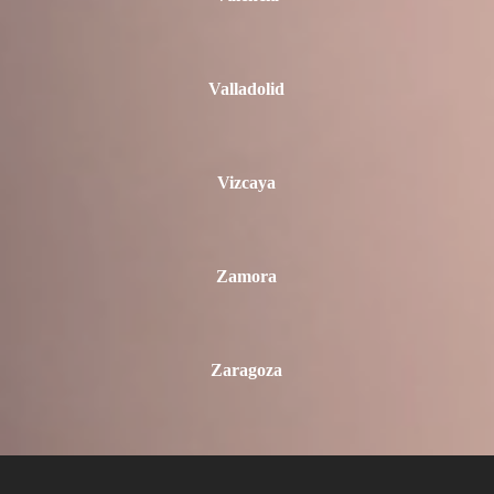
Valladolid
Vizcaya
Zamora
Zaragoza