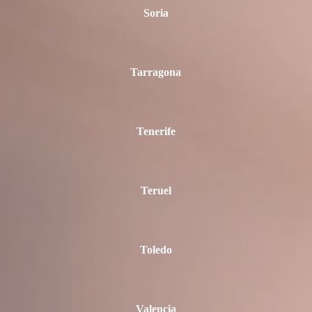
Soria
Tarragona
Tenerife
Teruel
Toledo
Valencia