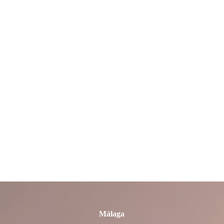
La Rioja
León
Lleida
Lugo
Madrid
Málaga