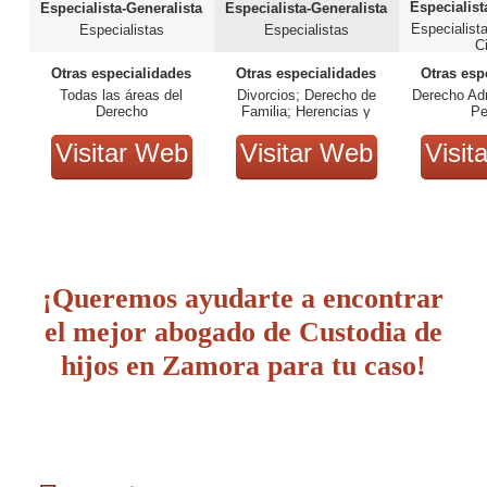
Especialist
Especialista-Generalista
Especialista-Generalista
Especialist
Especialistas
Especialistas
Ci
Otras especialidades
Otras especialidades
Otras esp
Todas las áreas del
Divorcios; Derecho de
Derecho Adm
Derecho
Familia; Herencias y
Pe
Testamentos.
Visitar Web
Visitar Web
Visit
¡Queremos ayudarte a encontrar
el mejor abogado de Custodia de
hijos en Zamora para tu caso!