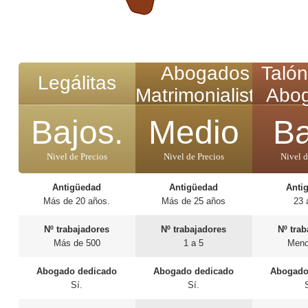
Abogados
Talón
Legálitas
Matrimonialistas
Abo
Bajos.
Medio
Ba
Nivel de Precios
Nivel de Precios
Nivel d
Antigüedad
Antigüedad
Anti
Más de 20 años.
Más de 25 años
23 
Nº trabajadores
Nº trabajadores
Nº tra
Más de 500
1 a 5
Meno
Abogado dedicado
Abogado dedicado
Abogado
Sí.
Sí.