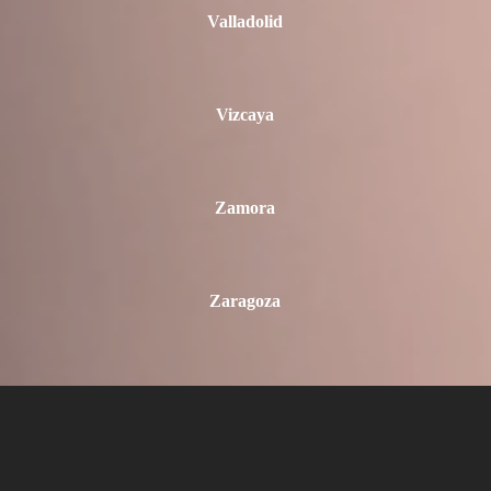
Valladolid
Vizcaya
Zamora
Zaragoza