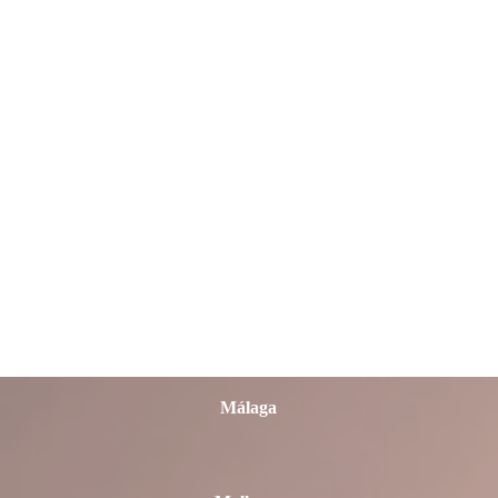
León
Lleida
Lugo
Madrid
Málaga