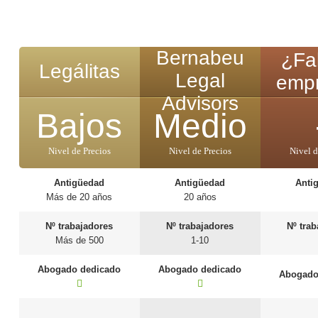
Bernabeu
¿Fal
Legálitas
Legal
emp
Advisors
Bajos
Medio
Nivel de Precios
Nivel de Precios
Nivel d
Antigüedad
Antigüedad
Anti
Más de 20 años
20 años
Nº trabajadores
Nº trabajadores
Nº tra
Más de 500
1-10
Abogado dedicado
Abogado dedicado
Abogado