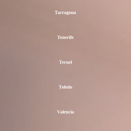
Tarragona
Tenerife
Teruel
Toledo
Valencia