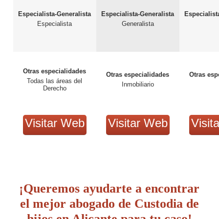
Especialista-Generalista
Especialista-Generalista
Especialist
Especialista
Generalista
Otras especialidades
Otras especialidades
Otras esp
Todas las áreas del
Inmobiliario
Derecho
Visitar Web
Visitar Web
Visit
¡Queremos ayudarte a encontrar
el mejor abogado de Custodia de
hijos en Alicante para tu caso!