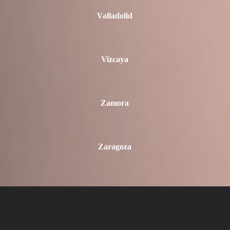
Valladolid
Vizcaya
Zamora
Zaragoza