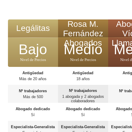
Rosa M.
Abo
Legálitas
Fernández
Ví
Abogados
Llam
Bajo
Medio
Me
Nivel de Precios
Nivel de Precios
Nivel d
Antigüedad
Antigüedad
Anti
Más de 20 años
18 años
Nº trabajadores
Nº trabajadores
Nº tra
1 abogada y 2 abogados
Más de 500
colaboradores
Abogado dedicado
Abogado dedicado
Abogado
Sí
Sí
Especialista-Generalista
Especialista-Generalista
Especialist