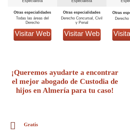
Especialista
Especialista
Espec
Otras especialidades
Otras especialidades
Otras esp
Todas las áreas del
Derecho Concursal, Civil
Derecho 
Derecho
y Penal
Visitar Web
Visitar Web
Visit
¡Queremos ayudarte a encontrar
el mejor abogado de Custodia de
hijos en Almería para tu caso!
Gratis