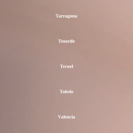
Tarragona
Tenerife
Teruel
Toledo
Valencia