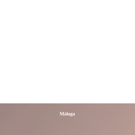
León
Lleida
Lugo
Madrid
Málaga