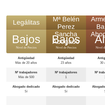
Mª Belén
Arme
Legálitas
Perez
Ba
Sancha
Abo
Bajos
Bajos
Al
Abogado
Nivel de Precios
Nivel de Precios
Nivel d
Antigüedad
Antigüedad
Anti
Más de 20 años
23 años
30 
Nº trabajadores
Nº trabajadores
Nº tra
Más de 500
1
Abogado dedicado
Abogado dedicado
Abogado
Sí
Sí