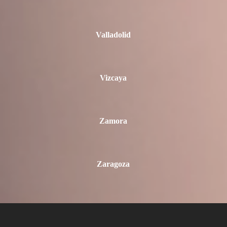
Valladolid
Vizcaya
Zamora
Zaragoza