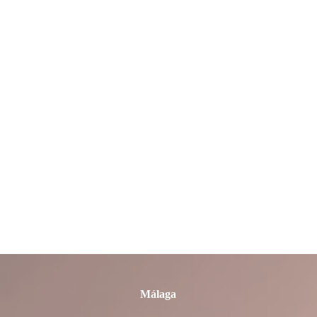
León
Lleida
Lugo
Madrid
Málaga