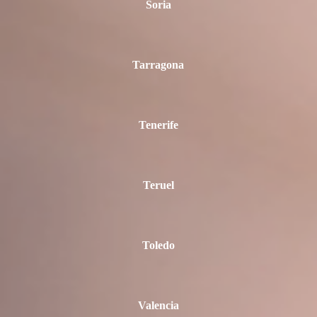
Soria
Tarragona
Tenerife
Teruel
Toledo
Valencia