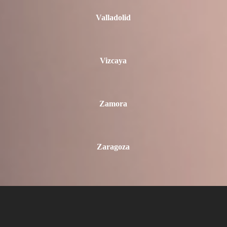
Valladolid
Vizcaya
Zamora
Zaragoza