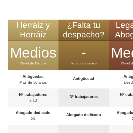
Herráiz y
¿Falta tu
Lega
Herráiz
despacho?
Abo
Medios
-
Me
Nivel de Precios
Nivel de Precios
Nivel d
Antigüedad
Anti
Antigüedad
Más de 30 años
Desd
Nº trabajadores
Nº tra
Nº trabajadores
2-10
Abogado dedicado
Abogado
Abogado dedicado
Sí