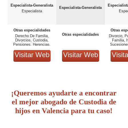
Especialista-Generalista
Especialist
Especialista-Generalista
Especialista
Espec
Otras especialidades
Otras esp
Otras especialidades
Derecho De Familia,
Divorcio, P
Divorcios, Custodia,
Familia, 
Pensiones, Herencias,
Sucesione
Arrendamientos,
So
Visitar Web
Contratos Civiles Y
Visitar Web
Visit
Mediación De Conflictos
¡Queremos ayudarte a encontrar
el mejor abogado de Custodia de
hijos en Valencia para tu caso!