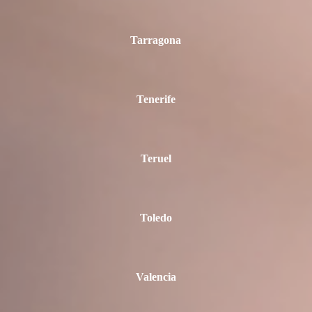
Tarragona
Tenerife
Teruel
Toledo
Valencia