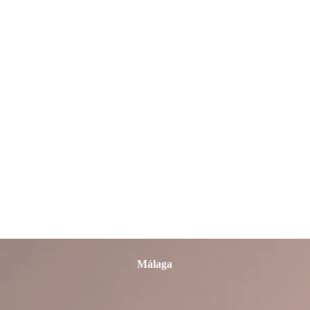
León
Lleida
Lugo
Madrid
Málaga