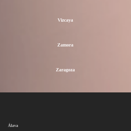
Vizcaya
Zamora
Zaragoza
Álava