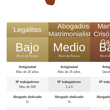
Abogados
Man
Legálitas
Matrimonialistas
Cris
Ga
Bajo
Medio
B
Nivel de Precios
Nivel de Precios
Nivel d
Antigüedad
Antigüedad
Anti
Más de 20 años
Más de 25 años
Desd
Nº trabajadores
Nº trabajadores
Nº tra
Más de 500
1 a 5
Abogado dedicado
Abogado dedicado
Abogado
Sí
Si