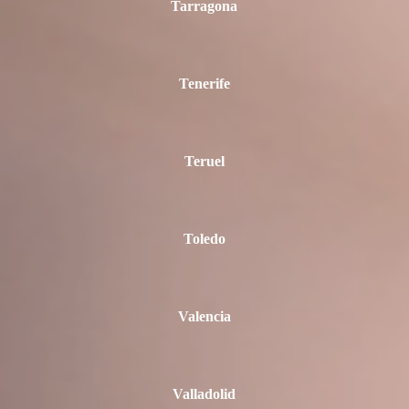
Tarragona
Tenerife
Teruel
Toledo
Valencia
Valladolid