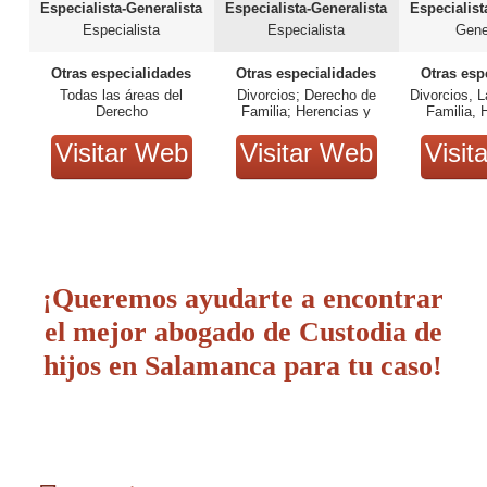
Especialista-Generalista
Especialista-Generalista
Especialist
Especialista
Especialista
Gene
Otras especialidades
Otras especialidades
Otras esp
Todas las áreas del
Divorcios; Derecho de
Divorcios, L
Derecho
Familia; Herencias y
Familia, 
Testamentos.
Sucesion
Segurid
Visitar Web
Visitar Web
Visit
¡Queremos ayudarte a encontrar
el mejor abogado de Custodia de
hijos en Salamanca para tu caso!