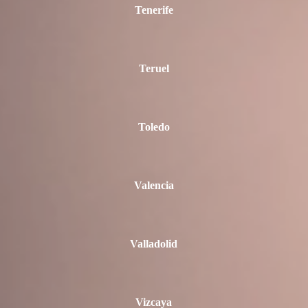
Tenerife
Teruel
Toledo
Valencia
Valladolid
Vizcaya