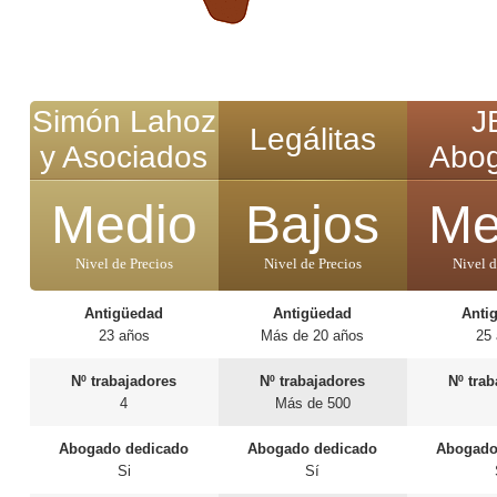
Simón Lahoz
J
Legálitas
y Asociados
Abo
Medio
Bajos
Me
Nivel de Precios
Nivel de Precios
Nivel d
Antigüedad
Antigüedad
Anti
23 años
Más de 20 años
25
Nº trabajadores
Nº trabajadores
Nº tra
4
Más de 500
Abogado dedicado
Abogado dedicado
Abogado
Si
Sí