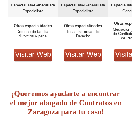
Especialista-Generalista
Especialista-Generalista
Especialist
Especialista
Especialista
Gener
Otras esp
Otras especialidades
Otras especialidades
Mediación 
Derecho de familia,
Todas las áreas del
de Conflict
divorcios y penal
Derecho
de Pr
Visitar Web
Visitar Web
Visit
¡Queremos ayudarte a encontrar
el mejor abogado de Contratos en
Zaragoza para tu caso!