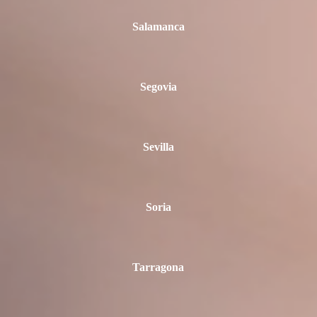
Salamanca
Segovia
Sevilla
Soria
Tarragona