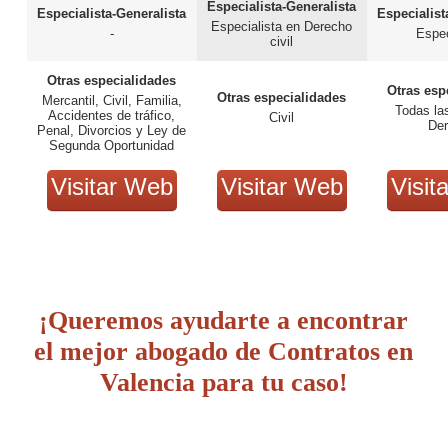
Especialista-Generalista
Especialista-Generalista
Especialist
Especialista en Derecho
-
Espec
civil
Otras especialidades
Otras esp
Otras especialidades
Mercantil, Civil, Familia,
Todas la
Accidentes de tráfico,
Civil
De
Penal, Divorcios y Ley de
Segunda Oportunidad
Visitar Web
Visitar Web
Visit
¡Queremos ayudarte a encontrar
el mejor abogado de Contratos en
Valencia para tu caso!