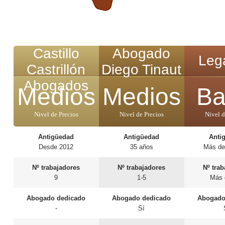
Castillo
Abogado
Legá
Castrillón
Diego Tinaut
Abogados
Medios
Medios
Ba
Nivel de Precios
Nivel de Precios
Nivel d
Antigüedad
Antigüedad
Anti
Desde 2012
35 años
Más de
Nº trabajadores
Nº trabajadores
Nº tra
9
1-5
Más 
Abogado dedicado
Abogado dedicado
Abogado
-
Sí