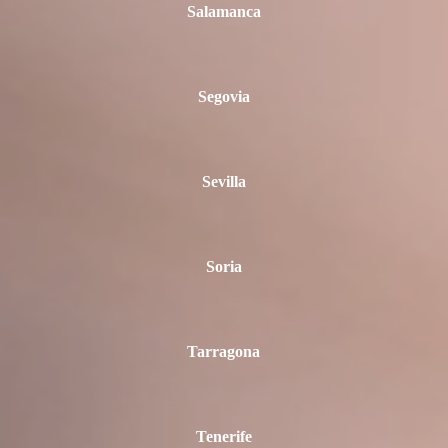
Salamanca
Segovia
Sevilla
Soria
Tarragona
Tenerife