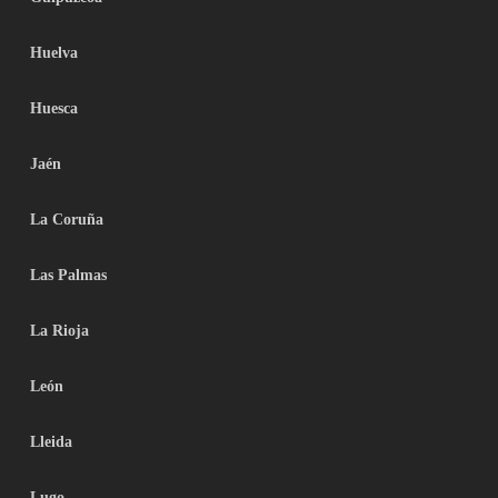
Huelva
Huesca
Jaén
La Coruña
Las Palmas
La Rioja
León
Lleida
Lugo