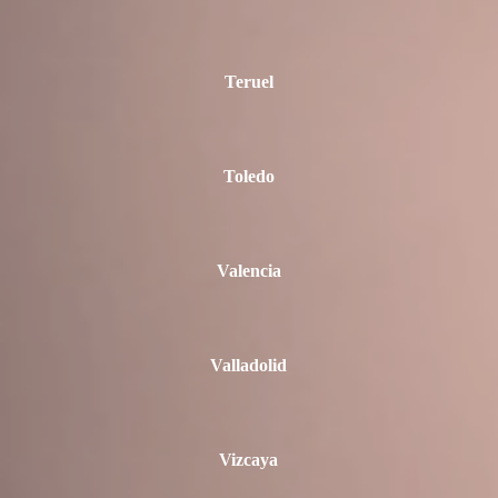
Teruel
Toledo
Valencia
Valladolid
Vizcaya