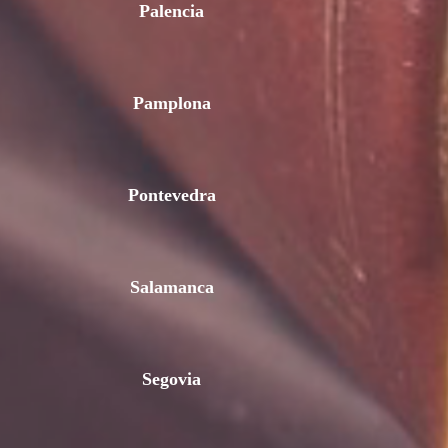
Palencia
Pamplona
Pontevedra
Salamanca
Segovia