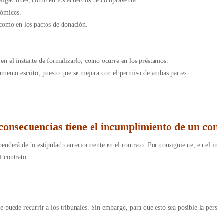
obligaciones, como en los acuerdos de compraventa.
nómicos.
, como en los pactos de donación.
n en el instante de formalizarlo, como ocurre en los préstamos.
umento escrito, puesto que se mejora con el permiso de ambas partes.
onsecuencias tiene el incumplimiento de un co
penderá de lo estipulado anteriormente en el contrato. Por consiguiente, en el i
l contrato.
e puede recurrir a los tribunales. Sin embargo, para que esto sea posible la pe