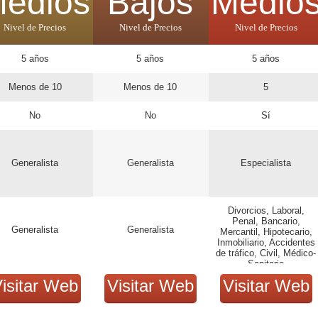
edios
Bajos
Medio
Nivel de Precios
Nivel de Precios
Nivel de Precios
5 años
5 años
5 años
Menos de 10
Menos de 10
5
No
No
Sí
Generalista
Generalista
Especialista
Divorcios, Laboral,
Penal, Bancario,
Generalista
Generalista
Mercantil, Hipotecario,
Inmobiliario, Accidentes
de tráfico, Civil, Médico-
Sanitario
isitar Web
Visitar Web
Visitar Web