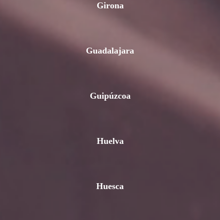
Girona
Guadalajara
Guipúzcoa
Huelva
Huesca