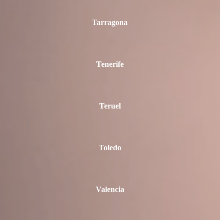
Tarragona
Tenerife
Teruel
Toledo
Valencia