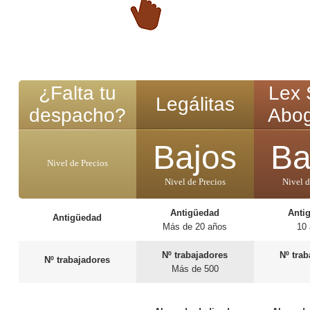
¿Falta tu
Lex 
Legálitas
despacho?
Abo
Bajos
Ba
Nivel de Precios
Nivel de Precios
Nivel d
Antigüedad
Anti
Antigüedad
Más de 20 años
10
Nº trabajadores
Nº tra
Nº trabajadores
Más de 500