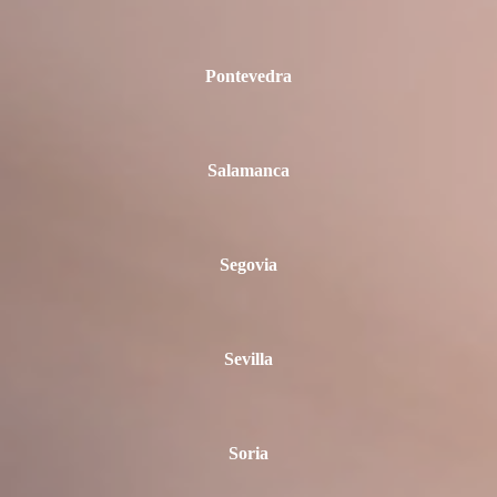
Pontevedra
Salamanca
Segovia
Sevilla
Soria