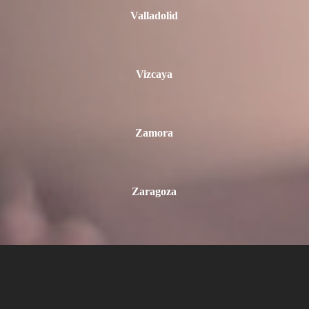
Valladolid
Vizcaya
Zamora
Zaragoza