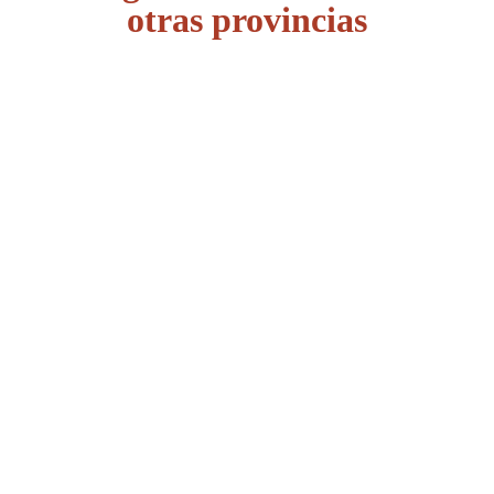
otras provincias
Álava
Albacete
Alicante
Almería