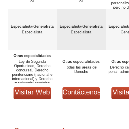
Sí
Sí
personaliz
pero no 
exclu
Especialista-Generalista
Especialista-Generalista
Especialist
Especialista
Especialista
Gene
Otras especialidades
Ley de Segunda
Otras especialidades
Otras esp
Oportunidad, Derecho
Todas las áreas del
Derecho civ
concursal, Derecho
Derecho
penal, admin
penitenciario (nacional e
internacional) y Derecho
matrimonial canónico
Visitar Web
Contáctenos
Visit