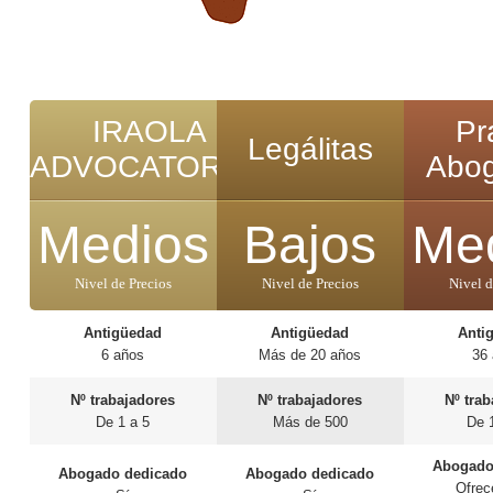
IRAOLA
Pr
Legálitas
ADVOCATORUM
Abo
Medios
Bajos
Me
Nivel de Precios
Nivel de Precios
Nivel d
Antigüedad
Antigüedad
Anti
6 años
Más de 20 años
36
Nº trabajadores
Nº trabajadores
Nº tra
De 1 a 5
Más de 500
De 
Abogado
Abogado dedicado
Abogado dedicado
Ofrec