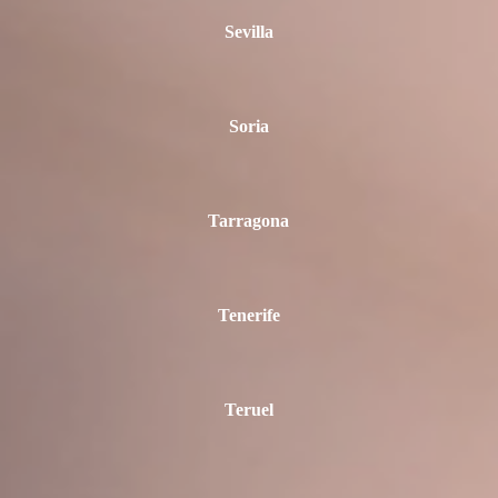
Sevilla
Soria
Tarragona
Tenerife
Teruel