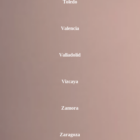
Toledo
Valencia
Valladolid
Vizcaya
Zamora
Zaragoza