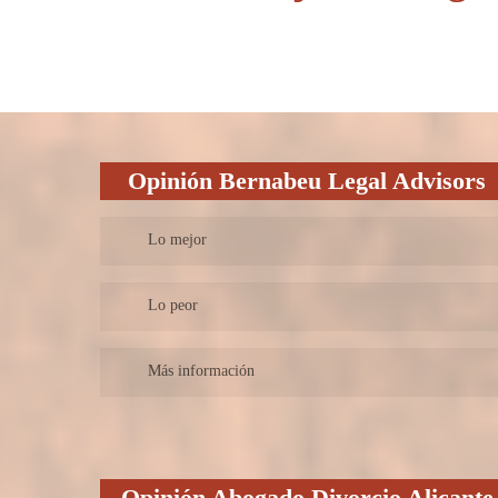
Opinión Bernabeu Legal Advisors
Lo mejor
Bufete de abogados multidisciplinar, especializados en
Lo peor
asesoramiento y resolución de asuntos legales a particulares
y empresas. Servicios en español, inglés, ruso, alemán,
Más información
sueco y posibilidad de otros idiomas. Se atiende en toda la
península.
Sus servicios jurídicos y asesoramiento legal se fundamentan
en una filosofía y valores claros:
Opinión Abogado Divorcio Alicante