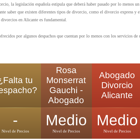
orcio, la legislación española estipula que deberá haber pasado por lo menos 
nte saber que existen diferentes tipos de divorcio, como el divorcio express y 
 divorcios en Alicante es fundamental.
 ofrecidos por algunos despachos que cuentan por lo menos con los servicios de 
Rosa
Abogado
¿Falta tu
Monserrat
Divorcio
espacho?
Gauchi -
Alicante
Abogado
-
Medio
Medio
Nivel de Precios
Nivel de Precios
Nivel de Precios