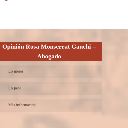
Opinión
Rosa Monserrat Gauchi –
Abogado
Lo mejor
Despacho con más de 20 años de experiencia.
Lo peor
Sólo ofrecen servicios en determinadas especialidades.
Más información
Atención personalizada, con más de 20 años de ejercicio
profesional en familia, derecho civil y derecho penal.