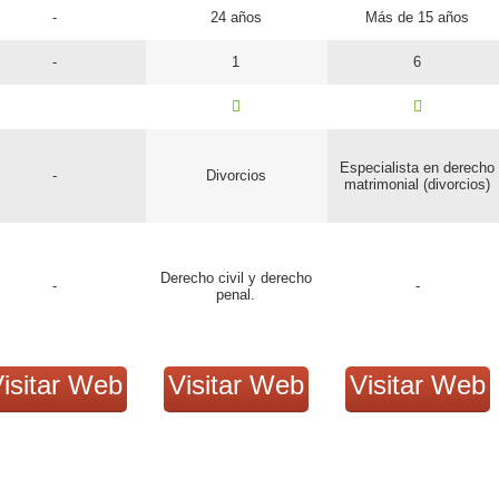
-
24 años
Más de 15 años
-
1
6
Especialista en derecho
-
Divorcios
matrimonial (divorcios)
Derecho civil y derecho
-
-
penal.
isitar Web
Visitar Web
Visitar Web