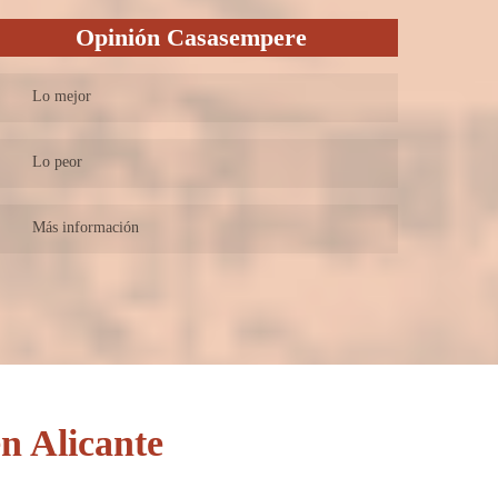
Opinión Casasempere
Lo mejor
Ofrecen la opción de que si se pierde el juicio,sólo pagarás
Lo peor
el 50% de los honorarios.
Sólo se especializan en divorcios y accidentes de tráfico
Más información
Es un despacho especializado en divorcios y accidentes de
tráfico. Tienen varias opciones de pago que hacen que sus
servicios sean accesibles. Por ejemplo, si no se gana el caso,
ofrecen solo cobrar el 50% de los honorarios. Además
ofrecen la opción de fraccionar el pago. Es una opción
interesante si buscas un abogado de divorcios en Alicante.
n Alicante