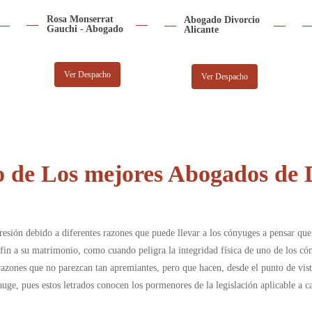
Rosa Monserrat
Abogado Divorcio
Gauchi - Abogado
Alicante
Ver Despacho
Ver Despacho
de Los mejores Abogados de D
resión debido a diferentes razones que puede llevar a los cónyuges a pensar q
fin a su matrimonio, como cuando peligra la integridad física de uno de los có
razones que no parezcan tan apremiantes, pero que hacen, desde el punto de vist
auge, pues estos letrados conocen los pormenores de la legislación aplicable a c