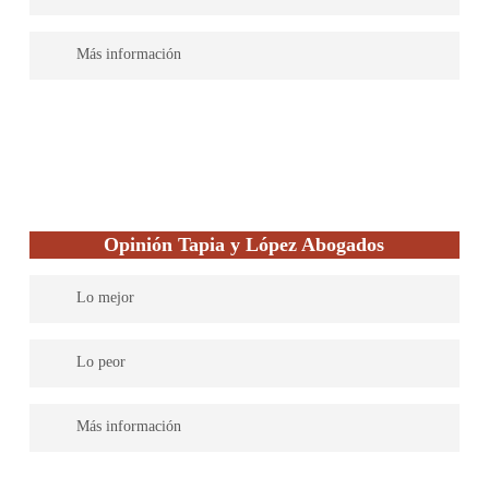
atienden directamente ellos, sin intermediarios ni pasantes, quien
integral en cualquier campo del derecho que lo precise.
ves en la foto es quien te atiende.
–
Más información
Despacho Boutique, atención personalizada y por los mismos
profesionales de la foto, dedicados desde hace más de 10 años en
exclusiva al Derecho de familia y a los divorcios.
Opinión Tapia y López Abogados
Lo mejor
Tapia & López Abogados es una firma con alta especialización
Lo peor
en la materia en la cual presta sus servicios, contando a tal fin
con diferentes profesionales por área jurídica a fin de dar una
Ante la apuesta de esta firma por la especialización, solo ofrecen
Más información
rápida y óptima solución a las cuestiones planteadas.
servicios en laboral, penal y familia.
Tapia & López Abogados es una firma jurídica altamente