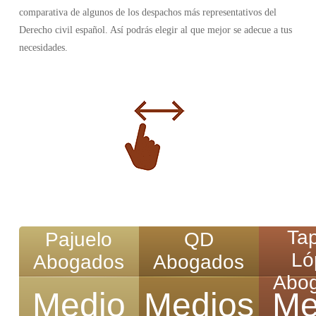
comparativa de algunos de los despachos más representativos del
Derecho civil español. Así podrás elegir al que mejor se adecue a tus
necesidades.
Tap
Pajuelo
QD
Ló
Abogados
Abogados
Abo
Medio
Medios
Me