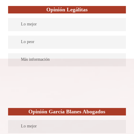
especializada en materia penal, laboral y de familia a fin de dar
Opinión Legálitas
una pronta y adecuada solución a sus clientes, contando para ello
con diferentes especialistas en la materia a fin de lograr un
Lo mejor
óptimo resultado.
Legálitas cuenta con abogados expertos en todas las materias del
Lo peor
Derecho para dar una asistencia legal completa. Su servicio es
efectivo y práctico. Soluciones rápidas y una atención excelente.
Más información
Legaltech española líder en asesoramiento jurídico para familias,
autónomos y pymes. Ayudamos a las personas en su día a día, de
una manera sencilla, accesible y eficaz; utilizando tecnología
innovadora para que puedan acceder a un asesoramiento legal de
calidad, omnicanal, en tiempo real, en cualquier momento y
lugar, anticipándonos a sus problemas y resolviendo un millón
Opinión García Blanes Abogados
de consultas cada año, a través de más de 800 abogados y una
red nacional de 277 despachos por toda España.
Lo mejor