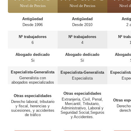
Nivel de Precios
Nivel de Precios
Nivel d
Antigüedad
Antigüedad
Anti
Desde 1996
Desde 2010
2 
Nº trabajadores
Nº trabajadores
Nº tra
6
4
Abogado dedicado
Abogado dedicado
Abogado
Si
Sí
Especialista-Generalista
Especialista-Generalista
Especialist
Generalista con
Especialista
Espec
abogados especializados
en materias específicas
Otras especialidades
Otras especialidades
Extranjería, Civil, Penal,
Otras esp
Derecho laboral, tributario
Mercantil, Tributario,
y fiscal, herencias y
Derecho
Administrativo, Laboral y
sucesiones, y accidentes
derech
Seguridad Social,Seguros
de tráfico
y Accidentes.