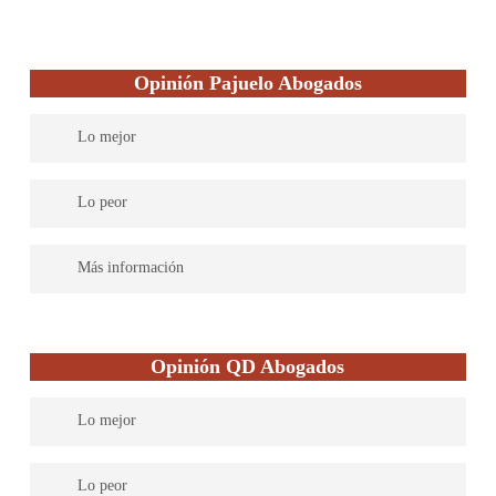
Opinión Pajuelo Abogados
Lo mejor
Su capacidad para prestar un servicio jurídico integral al cliente
Lo peor
en cualquier materia que lo necesite.
El alto nivel de implicación personal y humana que llegan a
Más información
alcanzar en el ejercicio de la defensa de los asuntos que se les
encomiendan sus clientes.
A base de mucho trabajo y sacrificio han conseguido unir un
equipo de profesionales de prestigio en Badajoz, reconocidos
Opinión QD Abogados
cada uno de ellos a nivel individual, gracias a su esfuerzo
personal en aras de obtener y mantener actualizada la necesaria
Lo mejor
especialización en una concreta parcela del derecho, que se
complementa y coordina en su despacho para poner a
Son especialistas en Derecho de divorcios y separaciones,
disposición del cliente un servicio de asesoramiento jurídico
Lo peor