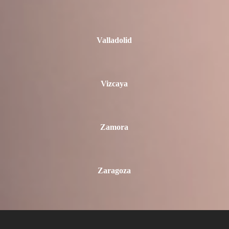
Valladolid
Vizcaya
Zamora
Zaragoza