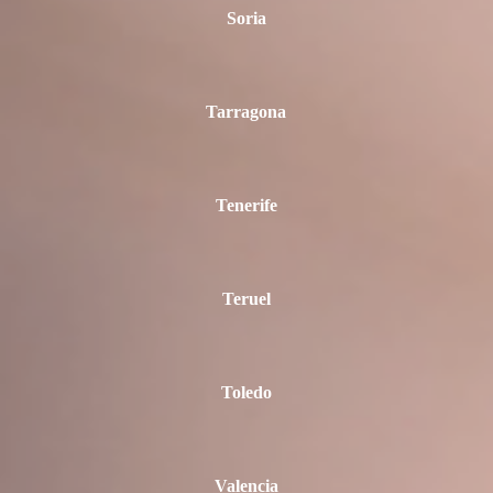
Soria
Tarragona
Tenerife
Teruel
Toledo
Valencia