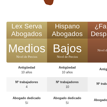
Lex Serva
Hispano
¿Fal
Abogados
Abogados
Desp
Medios
Bajos
Nivel d
Nivel de Precios
Nivel de Precios
Antigüedad
Antigüedad
Anti
10 años
10 años
Nº trabajadores
Nº trabajadores
Nº tra
4
10
Abogado dedicado
Abogado dedicado
Abogado
Sí
Sí