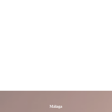
La Rioja
León
Lleida
Lugo
Madrid
Málaga