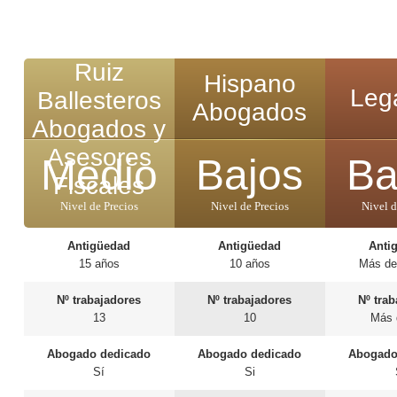
Ruiz
Hispano
Legá
Ballesteros
Abogados
Abogados y
Asesores
Medio
Bajos
Ba
Fiscales
Nivel de Precios
Nivel de Precios
Nivel d
Antigüedad
Antigüedad
Anti
15 años
10 años
Más de
Nº trabajadores
Nº trabajadores
Nº tra
13
10
Más 
Abogado dedicado
Abogado dedicado
Abogado
Sí
Si