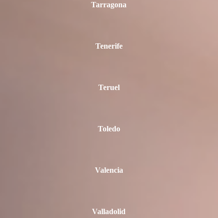
Tarragona
Tenerife
Teruel
Toledo
Valencia
Valladolid