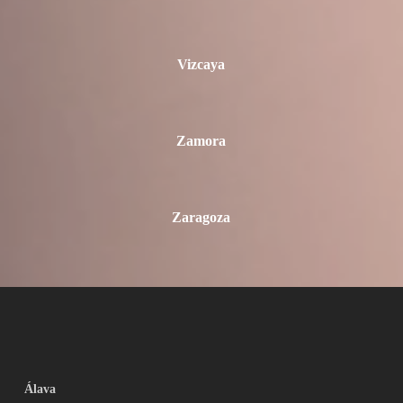
Vizcaya
Zamora
Zaragoza
Álava