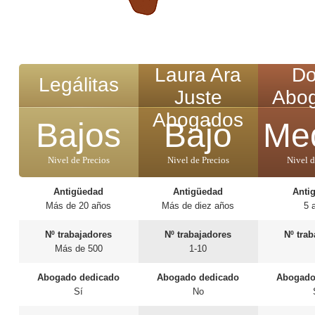
Laura Ara
D
Legálitas
Juste
Abo
Abogados
Bajos
Bajo
Me
Nivel de Precios
Nivel de Precios
Nivel d
Antigüedad
Antigüedad
Anti
Más de 20 años
Más de diez años
5 
Nº trabajadores
Nº trabajadores
Nº tra
Más de 500
1-10
Abogado dedicado
Abogado dedicado
Abogado
Sí
No