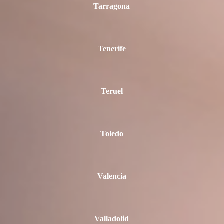
Tarragona
Tenerife
Teruel
Toledo
Valencia
Valladolid