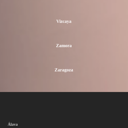
Vizcaya
Zamora
Zaragoza
Álava