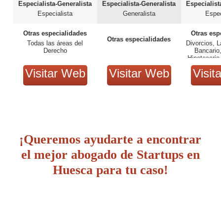
Especialista-Generalista
Especialista-Generalista
Especialist
Especialista
Generalista
Espec
Otras especialidades
Otras esp
Otras especialidades
Todas las áreas del
Divorcios, L
Derecho
Bancario,
Hipotecario,
Accidentes
Visitar Web
Visitar Web
Visit
Civil, Méd
¡Queremos ayudarte a encontrar
el mejor abogado de Startups en
Huesca para tu caso!