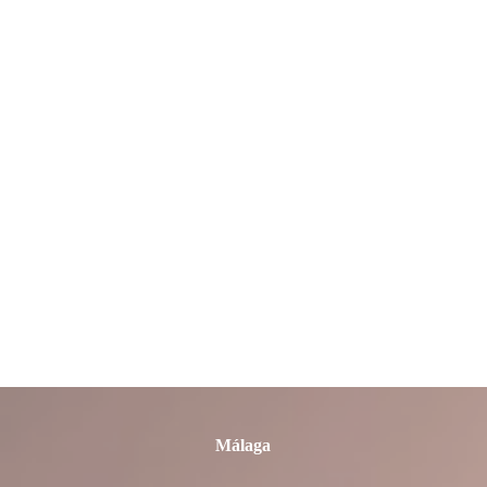
León
Lleida
Lugo
Madrid
Málaga