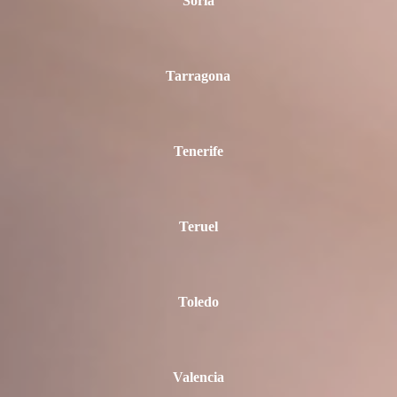
Soria
Tarragona
Tenerife
Teruel
Toledo
Valencia