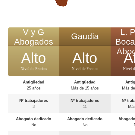
V y G
L. 
Gaudia
Abogados
Boca
Abo
Alto
Alto
A
Nivel de Precios
Nivel de Precios
Nivel d
Antigüedad
Antigüedad
Anti
25 años
Más de 15 años
Más de
Nº trabajadores
Nº trabajadores
Nº tra
3
11
Más
Abogado dedicado
Abogado dedicado
Abogado
No
No