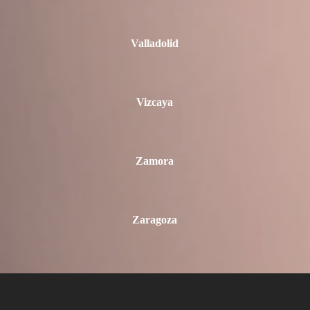
Valladolid
Vizcaya
Zamora
Zaragoza