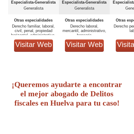
Especialista-Generalista
Especialista-Generalista
Especialist
Generalista
Generalista
Gene
Otras especialidades
Otras especialidades
Otras esp
Derecho familiar, laboral,
Derecho laboral,
Derecho pen
civil, penal, propiedad
mercantil, administrativo,
la
horizontal, administrativo.
bancario
Visitar Web
Visitar Web
Visit
¡Queremos ayudarte a encontrar
el mejor abogado de Delitos
fiscales en Huelva para tu caso!