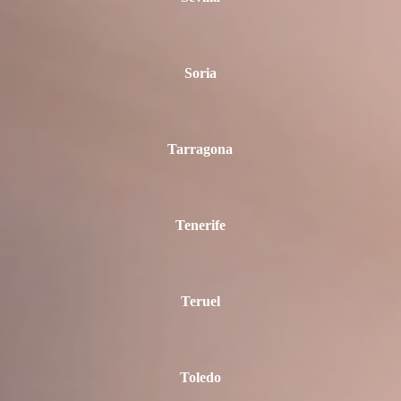
Soria
Tarragona
Tenerife
Teruel
Toledo