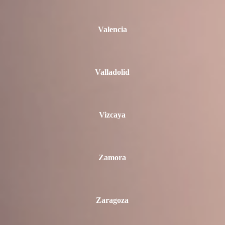
Valencia
Valladolid
Vizcaya
Zamora
Zaragoza