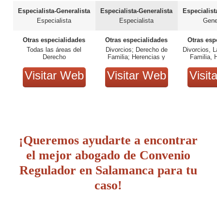
Especialista-Generalista
Especialista-Generalista
Especialist
Especialista
Especialista
Gene
Otras especialidades
Otras especialidades
Otras esp
Todas las áreas del
Divorcios; Derecho de
Divorcios, L
Derecho
Familia; Herencias y
Familia, 
Testamentos.
Sucesion
Segurid
Visitar Web
Visitar Web
Visit
¡Queremos ayudarte a encontrar
el mejor abogado de Convenio
Regulador en Salamanca para tu
caso!