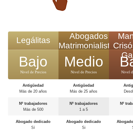
Abogados
Man
Legálitas
Matrimonialistas
Cris
Ga
Bajo
Medio
B
Nivel de Precios
Nivel de Precios
Nivel d
Antigüedad
Antigüedad
Anti
Más de 20 años
Más de 25 años
Desd
Nº trabajadores
Nº trabajadores
Nº tra
Más de 500
1 a 5
Abogado dedicado
Abogado dedicado
Abogado
Sí
Si