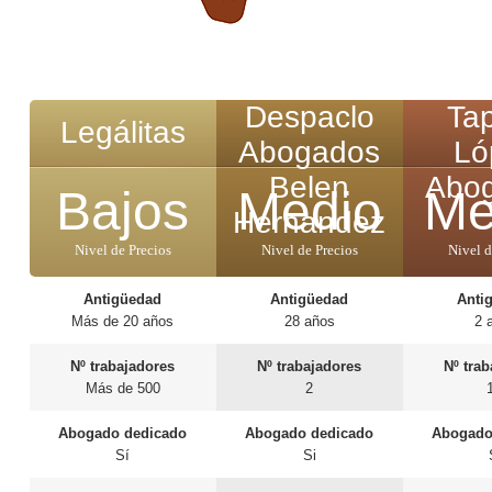
Despaclo
Tap
Legálitas
Abogados
Ló
Belen
Abo
Bajos
Medio
Me
Hernandez
Nivel de Precios
Nivel de Precios
Nivel d
Antigüedad
Antigüedad
Anti
Más de 20 años
28 años
2 
Nº trabajadores
Nº trabajadores
Nº tra
Más de 500
2
Abogado dedicado
Abogado dedicado
Abogado
Sí
Si