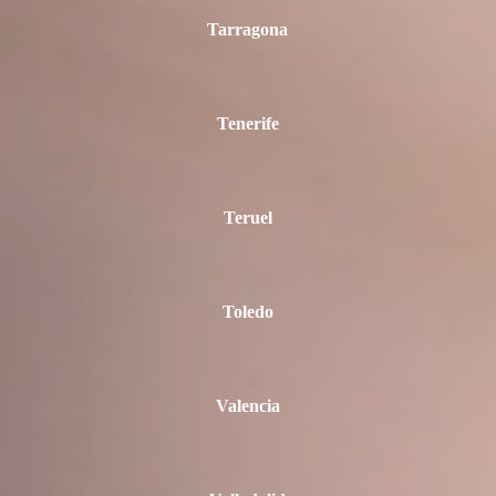
Tarragona
Tenerife
Teruel
Toledo
Valencia