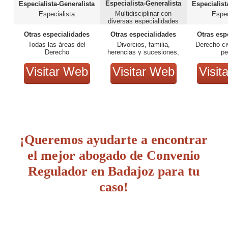
Especialista-Generalista
Especialista-Generalista
Especialist
Multidisciplinar con
Especialista
Espec
diversas especialidades
Otras especialidades
Otras especialidades
Otras esp
Todas las áreas del
Divorcios, familia,
Derecho ci
Derecho
herencias y sucesiones,
pe
penal, accidentes de
tráfico, médico-sanitario,
Visitar Web
Visitar Web
Visit
inmobiliario y bancario
¡Queremos ayudarte a encontrar
el mejor abogado de Convenio
Regulador en Badajoz para tu
caso!