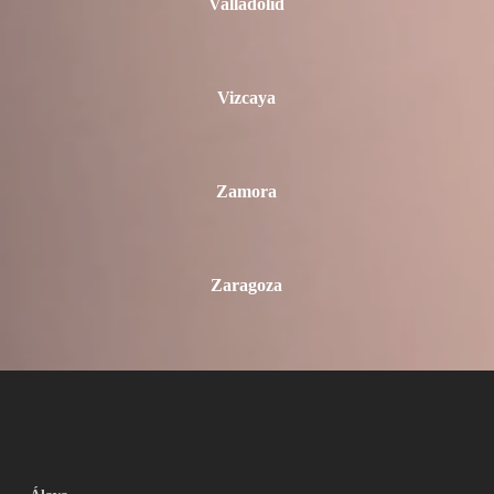
Valladolid
Vizcaya
Zamora
Zaragoza