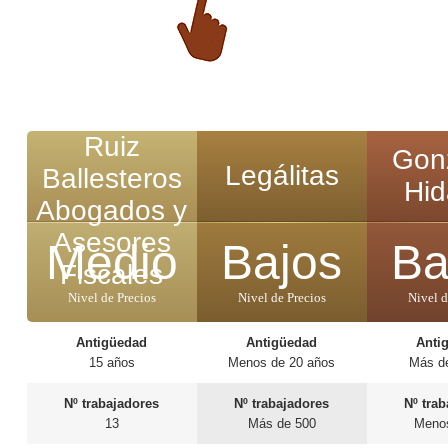
Ruiz
Gon
Legálitas
Ballesteros
Hid
Abogados y
Asesores
Medio
Bajos
Ba
Fiscales
Nivel de Precios
Nivel de Precios
Nivel d
Antigüedad
Antigüedad
Anti
15 años
Menos de 20 años
Más d
Nº trabajadores
Nº trabajadores
Nº tra
13
Más de 500
Meno