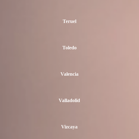
Teruel
Toledo
Valencia
Valladolid
Vizcaya