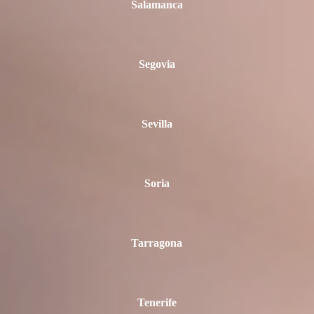
Salamanca
Segovia
Sevilla
Soria
Tarragona
Tenerife