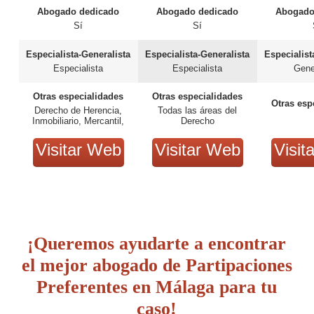
Abogado dedicado
Abogado dedicado
Abogado
Sí
Sí
Especialista-Generalista
Especialista-Generalista
Especialist
Especialista
Especialista
Gene
Otras especialidades
Otras especialidades
Otras esp
Derecho de Herencia,
Todas las áreas del
Inmobiliario, Mercantil,
Derecho
Tributario-fiscal
Visitar Web
Visitar Web
Visit
¡Queremos ayudarte a encontrar
el mejor abogado de Partipaciones
Preferentes en Málaga para tu
caso!