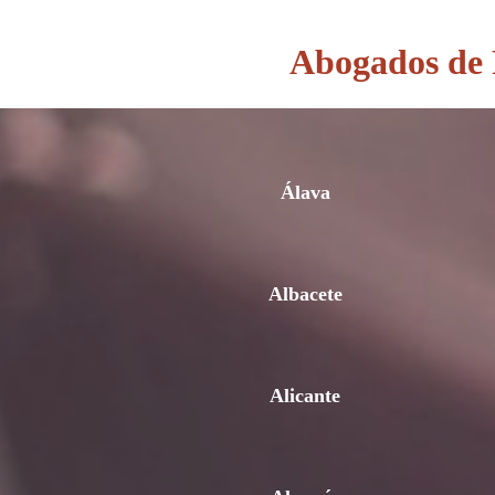
Abogados de P
Álava
Albacete
Alicante