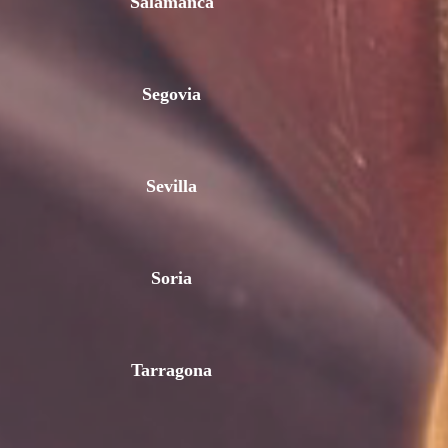
Salamanca
Segovia
Sevilla
Soria
Tarragona