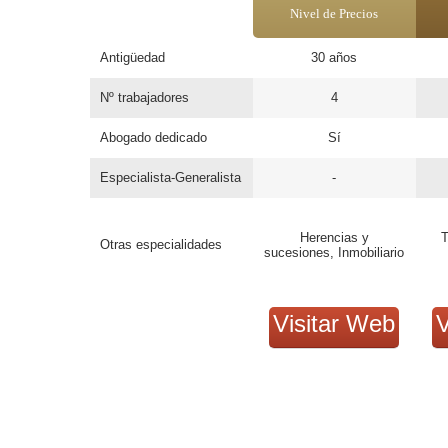
Nivel de Precios
Antigüedad
30 años
Nº trabajadores
4
Abogado dedicado
Sí
Especialista-Generalista
-
Herencias y
T
Otras especialidades
sucesiones, Inmobiliario
Visitar Web
V