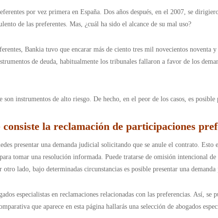
eferentes por vez primera en España. Dos años después, en el 2007, se dirigiero
ulento de las preferentes. Mas, ¿cuál ha sido el alcance de su mal uso?
eferentes, Bankia tuvo que encarar más de ciento tres mil novecientos noventa
s instrumentos de deuda, habitualmente los tribunales fallaron a favor de los 
 son instrumentos de alto riesgo. De hecho, en el peor de los casos, es posible p
consiste la reclamación de participaciones pre
uedes presentar una demanda judicial solicitando que se anule el contrato. Esto e
s para tomar una resolución informada. Puede tratarse de omisión intencional d
 otro lado, bajo determinadas circunstancias es posible presentar una demanda p
gados especialistas en reclamaciones relacionadas con las preferencias. Así, se 
comparativa que aparece en esta página hallarás una selección de abogados especi