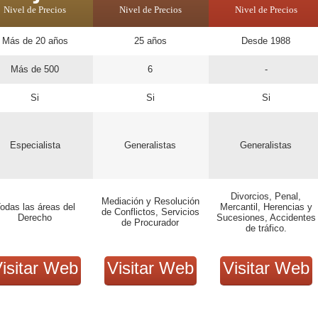
Nivel de Precios
Nivel de Precios
Nivel de Precios
Más de 20 años
25 años
Desde 1988
Más de 500
6
-
Si
Si
Si
Especialista
Generalistas
Generalistas
Divorcios, Penal,
Mediación y Resolución
odas las áreas del
Mercantil, Herencias y
de Conflictos, Servicios
Derecho
Sucesiones, Accidentes
de Procurador
de tráfico.
isitar Web
Visitar Web
Visitar Web