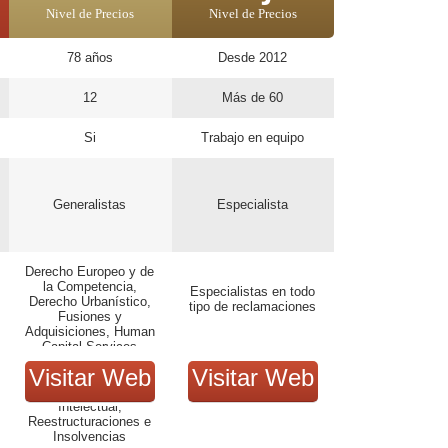
Nivel de Precios
Nivel de Precios
78 años
Desde 2012
12
Más de 60
Si
Trabajo en equipo
Generalistas
Especialista
Derecho Europeo y de
la Competencia,
Especialistas en todo
Derecho Urbanístico,
tipo de reclamaciones
Fusiones y
Adquisiciones, Human
Capital Services
Litigación y Arbitraje,
Visitar Web
Visitar Web
Medio Ambiente,
Propiedad Industrial e
Intelectual,
Reestructuraciones e
Insolvencias