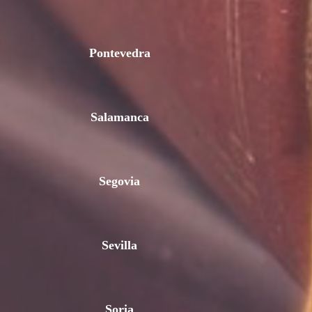
Pontevedra
Salamanca
Segovia
Sevilla
Soria