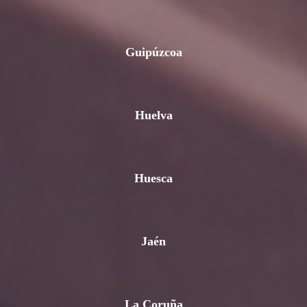
Guipúzcoa
Huelva
Huesca
Jaén
La Coruña