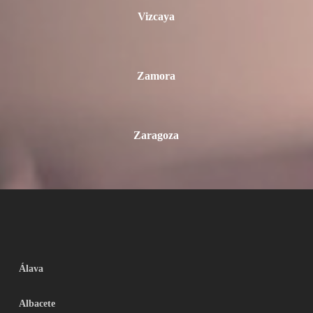
Vizcaya
Zamora
Zaragoza
Álava
Albacete