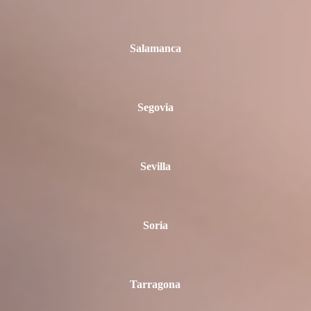
Salamanca
Segovia
Sevilla
Soria
Tarragona