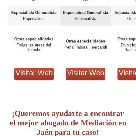
Especialista-Generalista
Especialista-Generalista
Especialist
Especialista
Especialista
Gene
Otras especialidades
Otras esp
Otras especialidades
Todas las áreas del
Divorcio
Penal, laboral, mercantil
Derecho
Bancar
Visitar Web
Visitar Web
Visit
¡Queremos ayudarte a encontrar
el mejor abogado de Mediación en
Jaén para tu caso!