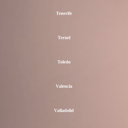
Tenerife
Teruel
Toledo
Valencia
Valladolid