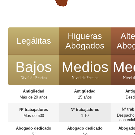
Higueras
Alt
Legálitas
Abogados
Abo
Bajos
Medios
Me
Nivel de Precios
Nivel de Precios
Nivel d
Antigüedad
Antigüedad
Anti
Más de 20 años
15 años
Desd
Nº tra
Nº trabajadores
Nº trabajadores
Despacho 
Más de 500
1-10
con cola
Abogado dedicado
Abogado dedicado
Abogado
Sí
No