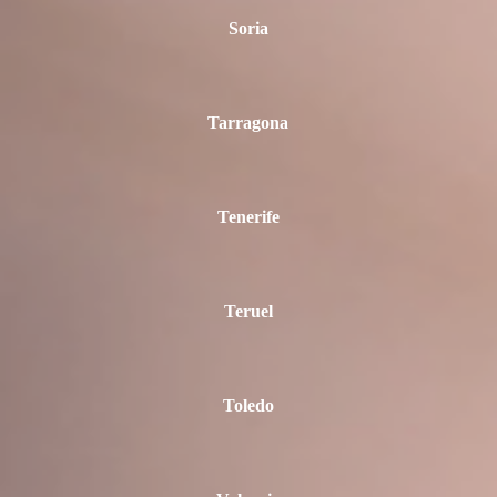
Soria
Tarragona
Tenerife
Teruel
Toledo