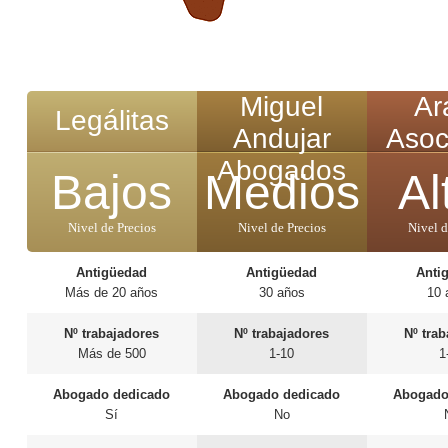
Miguel
Ar
Legálitas
Andujar
Asoc
Abogados
Bajos
Medios
Al
Nivel de Precios
Nivel de Precios
Nivel d
Antigüedad
Antigüedad
Anti
Más de 20 años
30 años
10 
Nº trabajadores
Nº trabajadores
Nº tra
Más de 500
1-10
1
Abogado dedicado
Abogado dedicado
Abogado
Sí
No