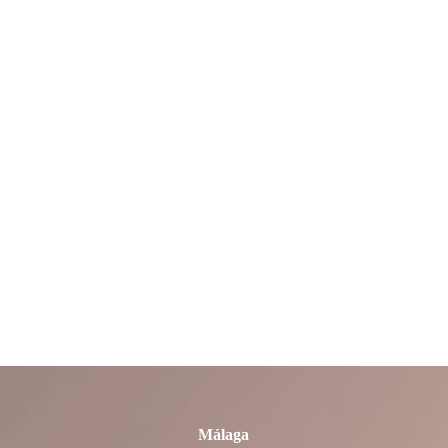
La Rioja
León
Lleida
Lugo
Madrid
Málaga