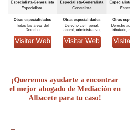
Especialista-Generalista
Especialista-Generalista
Especialist
Especialista.
Generalista
Espec
Otras especialidades
Otras especialidades
Otras esp
Todas las áreas del
Derecho civil, penal,
Derecho ad
Derecho
laboral, administrativo,
tributario,
tributario, bancario
fam
Visitar Web
Visitar Web
Visit
¡Queremos ayudarte a encontrar
el mejor abogado de Mediación en
Albacete para tu caso!