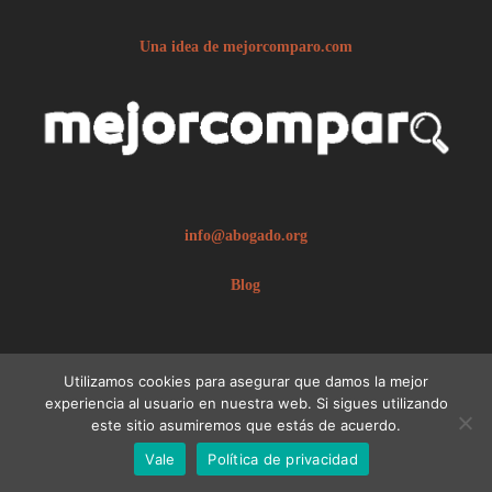
Una idea de mejorcomparo.com
info@abogado.org
Blog
Utilizamos cookies para asegurar que damos la mejor
experiencia al usuario en nuestra web. Si sigues utilizando
este sitio asumiremos que estás de acuerdo.
© 2026 abogado.org.
Aviso legal
Vale
Política de privacidad