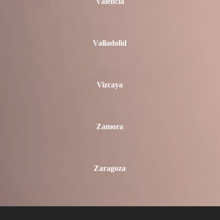
Valencia
Valladolid
Vizcaya
Zamora
Zaragoza