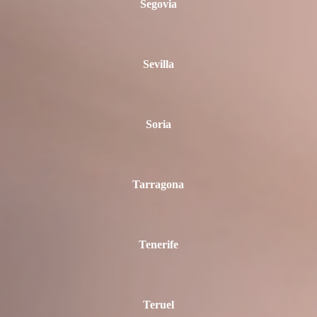
Segovia
Sevilla
Soria
Tarragona
Tenerife
Teruel