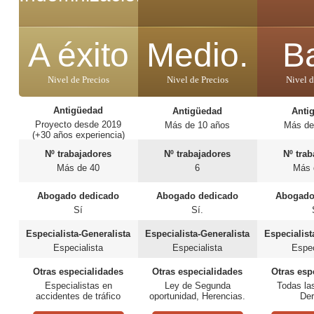
A éxito
Medio.
B
Nivel de Precios
Nivel de Precios
Nivel d
Antigüedad
Antigüedad
Anti
Proyecto desde 2019
Más de 10 años
Más de
(+30 años experiencia)
Nº trabajadores
Nº trabajadores
Nº tra
Más de 40
6
Más 
Abogado dedicado
Abogado dedicado
Abogado
Sí
Sí.
Especialista-Generalista
Especialista-Generalista
Especialist
Especialista
Especialista
Espec
Otras especialidades
Otras especialidades
Otras esp
Especialistas en
Ley de Segunda
Todas la
accidentes de tráfico
oportunidad, Herencias.
De