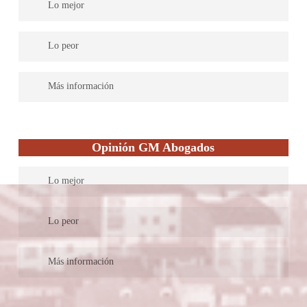
fundamental.
Lo mejor
Legálitas cuenta con abogados expertos en todas las materias del
Lo peor
Derecho para dar una asistencia legal completa. Su servicio es
efectivo y práctico. Soluciones rápidas y una atención excelente.
Más información
Legaltech española líder en asesoramiento jurídico para familias,
autónomos y pymes. Ayudamos a las personas en su día a día, de
Opinión GM Abogados
una manera sencilla, accesible y eficaz; utilizando tecnología
innovadora para que puedan acceder a un asesoramiento legal de
Lo mejor
calidad, omnicanal, en tiempo real, en cualquier momento y
lugar, anticipándonos a sus problemas y resolviendo un millón
En GM Abogados, nuestra mayor fortaleza reside en el alto
de consultas cada año, a través de más de 800 abogados y una
Lo peor
nivel de especialización de nuestros profesionales y en nuestro
red nacional de 277 despachos por toda España.
compromiso absoluto con el cliente. Nuestra experiencia en
Si tuviéramos que señalar un área de mejora para nuestro
Más información
diversas áreas del derecho nos permite proporcionar una asesoría
despacho, esta sería probablemente el ritmo a veces vertiginoso
jurídica de primera calidad, y nuestro enfoque personalizado
del sector legal. Aunque nos enorgullece ser un equipo de
GM Abogados es un despacho de abogados multidisciplinar con
garantiza que cada cliente reciba una atención meticulosa y
profesionales altamente dedicados y comprometidos, somos