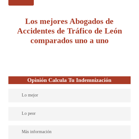
Los mejores Abogados de
Accidentes de Tráfico de León
comparados uno a uno
Opinión Calcula Tu Indemnización
Lo mejor
Líderes en España en indemnizaciones por accidentes de
Lo peor
tráfico.
Más información
98% de éxito
y más de
100 nuevos clientes al día.