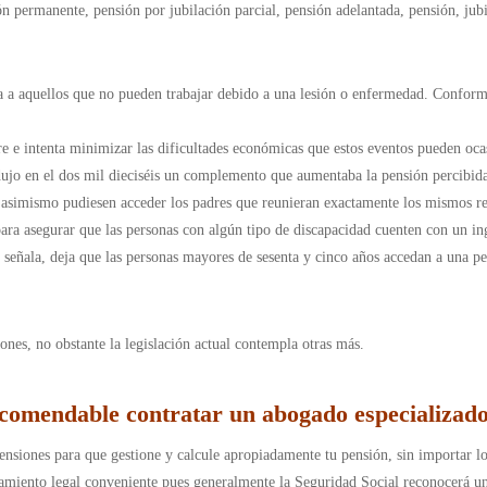
n permanente, pensión por jubilación parcial, pensión adelantada, pensión, jubil
a a aquellos que no pueden trabajar debido a una lesión o enfermedad. Conform
re e intenta minimizar las dificultades económicas que estos eventos pueden ocas
ujo en el dos mil dieciséis un complemento que aumentaba la pensión percibida
ue asimismo pudiesen acceder los padres que reunieran exactamente los mismos re
ra asegurar que las personas con algún tipo de discapacidad cuenten con un ingr
 señala, deja que las personas mayores de sesenta y cinco años accedan a una p
ones, no obstante la legislación actual contempla otras más.
ecomendable contratar un abogado especializado
nsiones para que gestione y calcule apropiadamente tu pensión, sin importar lo
ramiento legal conveniente pues generalmente la Seguridad Social reconocerá u