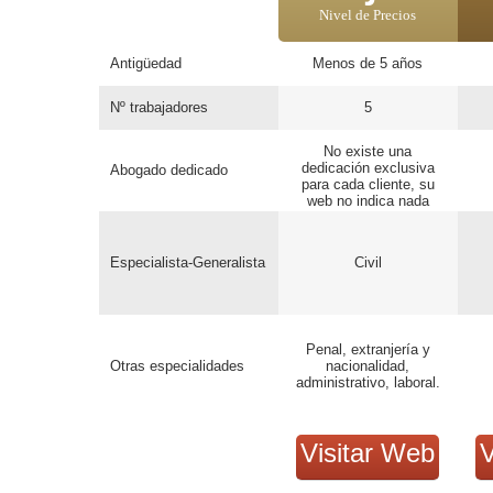
Nivel de Precios
Antigüedad
Menos de 5 años
Nº trabajadores
5
No existe una
dedicación exclusiva
Abogado dedicado
para cada cliente, su
web no indica nada
sobre exclusividad de
profesional con cada
caso.
Especialista-Generalista
Civil
Penal, extranjería y
Otras especialidades
nacionalidad,
administrativo, laboral.
Visitar Web
V