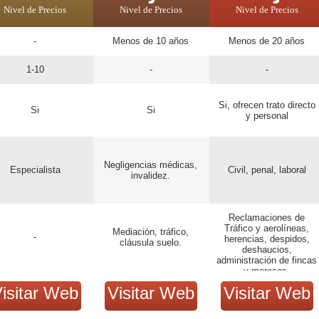
Nivel de Precios
Nivel de Precios
Nivel de Precios
-
Menos de 10 años
Menos de 20 años
1-10
-
-
Si, ofrecen trato directo
Si
Si
y personal
Negligencias médicas,
Especialista
Civil, penal, laboral
invalidez.
Reclamaciones de
Tráfico y aerolíneas,
Mediación, tráfico,
-
herencias, despidos,
cláusula suelo.
deshaucios,
administración de fincas
y morosos.
isitar Web
Visitar Web
Visitar Web