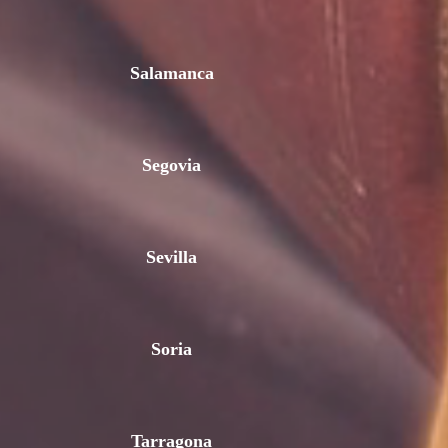
Salamanca
Segovia
Sevilla
Soria
Tarragona