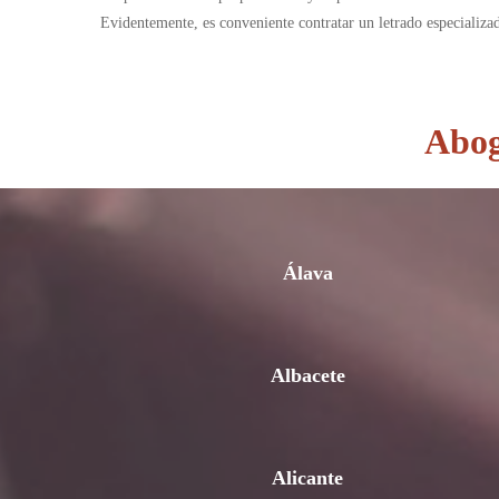
Evidentemente, es conveniente contratar un letrado especializa
Abog
Álava
Albacete
Alicante