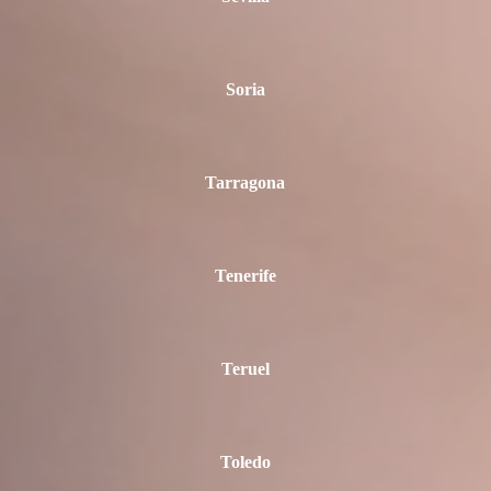
Soria
Tarragona
Tenerife
Teruel
Toledo