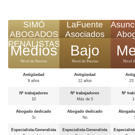
SIMÓ
LaFuente
Asunci
ABOGADOS
Asociados
Abo
PENALISTAS
Medios
Bajo
Me
Nivel de Precios
Nivel de Precios
Nivel d
Antigüedad
Antigüedad
Anti
9 años
12 años
23
Nº trabajadores
Nº trabajadores
Nº tra
10
Más de 5
1
Abogado dedicado
Abogado dedicado
Abogado
Si
No
Especialista-Generalista
Especialista-Generalista
Especialist