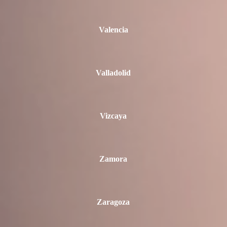
Valencia
Valladolid
Vizcaya
Zamora
Zaragoza