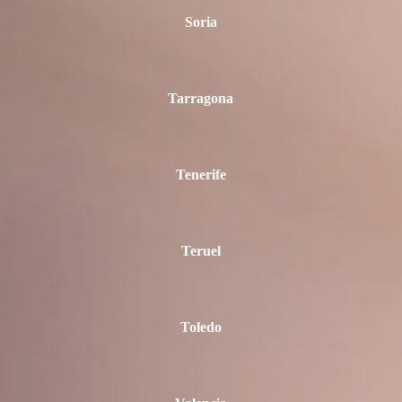
Soria
Tarragona
Tenerife
Teruel
Toledo