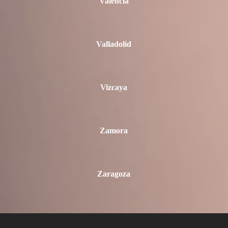
Valencia
Valladolid
Vizcaya
Zamora
Zaragoza