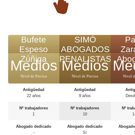
Bufete
SIMÓ
Pa
Espeso
ABOGADOS
Zar
Zúñiga
PENALISTAS
Abo
Medios
Medios
Me
Nivel de Precios
Nivel de Precios
Nivel d
Antigüedad
Antigüedad
Anti
22 años
9 años
Desd
Nº trabajadores
Nº trabajadores
Nº tra
1
10
1
Abogado dedicado
Abogado dedicado
Abogado
-
Sí