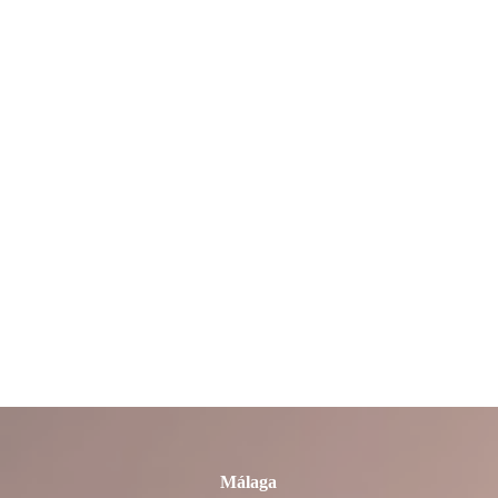
La Rioja
León
Lleida
Lugo
Madrid
Málaga