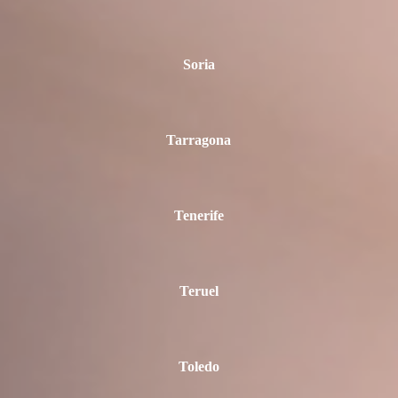
Soria
Tarragona
Tenerife
Teruel
Toledo