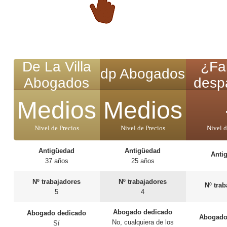
De La Villa
¿Fal
dp Abogados
Abogados
desp
Medios
Medios
Nivel de Precios
Nivel de Precios
Nivel d
Antigüedad
Antigüedad
Anti
37 años
25 años
Nº trabajadores
Nº trabajadores
Nº tra
5
4
Abogado dedicado
Abogado dedicado
Abogado
No, cualquiera de los
Sí