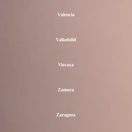
Valencia
Valladolid
Vizcaya
Zamora
Zaragoza