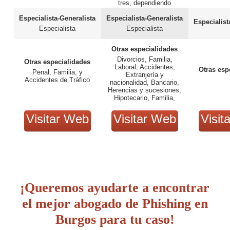
tres, dependiendo
especialidad.
Especialista-Generalista
Especialista-Generalista
Especialist
Especialista
Especialista
Otras especialidades
Divorcios, Familia,
Otras especialidades
Laboral, Accidentes,
Otras esp
Penal, Familia, y
Extranjería y
Accidentes de Tráfico
nacionalidad, Bancario,
Herencias y sucesiones,
Hipotecario, Familia,
Civil, Médico-Santiario.
Visitar Web
Visitar Web
Visit
¡Queremos ayudarte a encontrar
el mejor abogado de Phishing en
Burgos para tu caso!