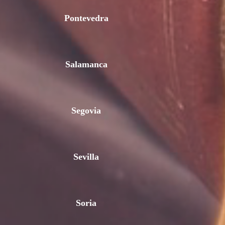
Pontevedra
Salamanca
Segovia
Sevilla
Soria