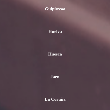
Guipúzcoa
Huelva
Huesca
Jaén
La Coruña