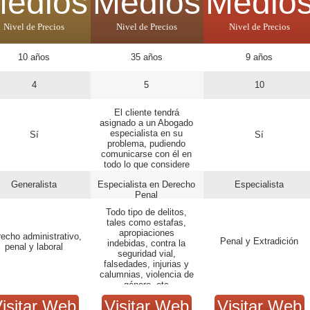
edios
Medios
Medio
Nivel de Precios
Nivel de Precios
Nivel de Precios
10 años
35 años
9 años
4
5
10
El cliente tendrá
asignado a un Abogado
especialista en su
Sí
Sí
problema, pudiendo
comunicarse con él en
todo lo que considere
necesario
Generalista
Especialista en Derecho
Especialista
Penal
Todo tipo de delitos,
tales como estafas,
apropiaciones
echo administrativo,
Penal y Extradición
indebidas, contra la
penal y laboral
seguridad vial,
falsedades, injurias y
calumnias, violencia de
género, etc
isitar Web
Visitar Web
Visitar Web