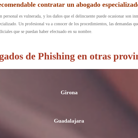
ecomendable contratar un abogado especializad
 personal es vulnerada, y los daños que el delincuente puede ocasionar son in
ecializado. Un profesional va a conocer de los procedimientos, las demandas que
udiciales que se puedan haber efectuado en su nombre.
ados de Phishing en otras provi
Girona
Guadalajara