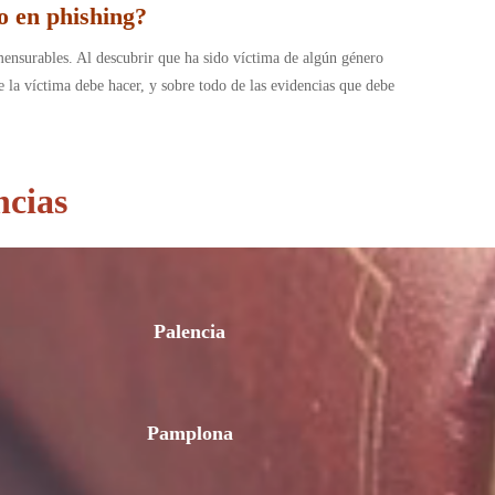
o en phishing?
mensurables. Al descubrir que ha sido víctima de algún género
 la víctima debe hacer, y sobre todo de las evidencias que debe
ncias
Palencia
Pamplona