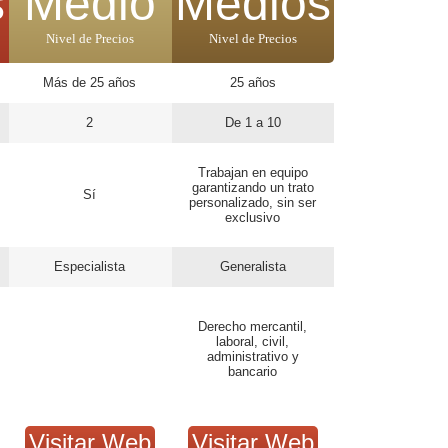
s
Medio
Medios
Nivel de Precios
Nivel de Precios
Más de 25 años
25 años
2
De 1 a 10
Trabajan en equipo
garantizando un trato
Sí
personalizado, sin ser
exclusivo
Especialista
Generalista
Derecho mercantil,
laboral, civil,
administrativo y
bancario
Visitar Web
Visitar Web