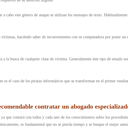
e requieren de su atención urgente.
ar a cabo este género de ataque se utilizan los mensajes de texto. Habitualmente
les víctimas, haciéndo saber de inconvenientes con su computadora por poner un 
 a la busca de cualquier clase de víctima. Generalmente éste tipo de emails son
te es el caso de los piratas informáticos que se transforman en el primer result
ecomendable contratar un abogado especializad
g, ya que contará con todos y cada uno de los conocimientos sobre los procedimi
onómicamente, es fundamental que no se pierda tiempo y se busque el mejor ases