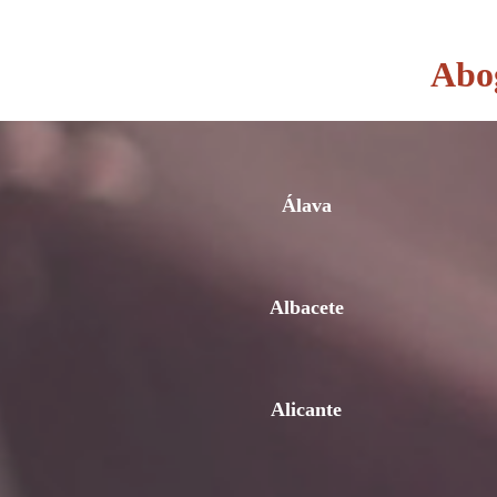
Abog
Álava
Albacete
Alicante