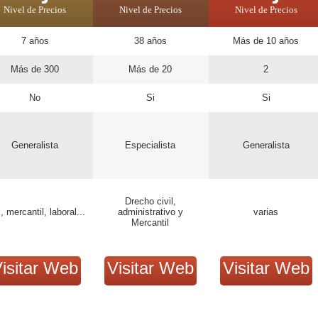
Nivel de Precios
Nivel de Precios
Nivel de Precios
7 años
38 años
Más de 10 años
Más de 300
Más de 20
2
No
Si
Si
Generalista
Especialista
Generalista
Drecho civil,
l, mercantil, laboral...
administrativo y
varias
Mercantil
isitar Web
Visitar Web
Visitar Web