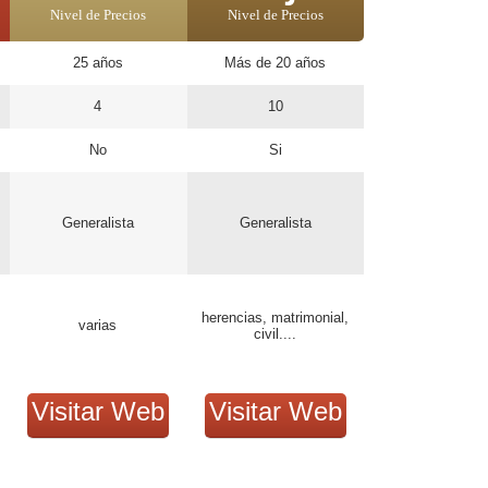
Nivel de Precios
Nivel de Precios
25 años
Más de 20 años
4
10
No
Si
Generalista
Generalista
herencias, matrimonial,
varias
civil....
Visitar Web
Visitar Web