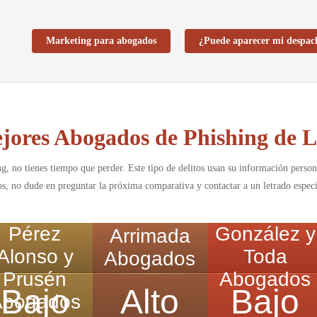
Marketing para abogados
¿Puede aparecer mi despac
jores Abogados de Phishing de 
ng, no tienes tiempo que perder. Este tipo de delitos usan su información per
os, no dude en preguntar la próxima comparativa y contactar a un letrado espec
Pérez
González y
Arrimada
Alonso y
Toda
Abogados
Prusén
Abogados
Bajo
Alto
Bajo
Abogados