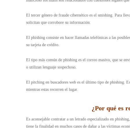
malicioso los mails son relacionados con cuestiones legales qu
El tercer género de fraude cibernético es el smishing. Para llev
solicitan que corrobore su información.
El phishing consiste en hacer llamadas telefónicas a las posib
su tarjeta de crédito.
El tipo más común de phishing es el correo masivo, que se envía
o utilizan lenguaje sospechoso.
El pitching en buscadores web es el último tipo de phishing. Es
mientras estas recorren el lugar.
¿Por qué es r
Es aconsejable contratar a un letrado especializado en phishin
tiene la finalidad en muchos casos de dañar a las víctimas ec