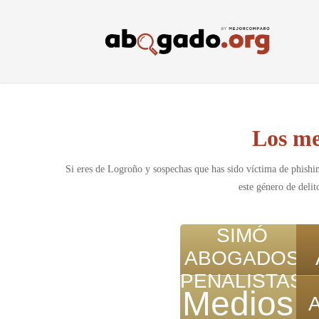
Skip
to
main
content
Los me
Si eres de Logroño y sospechas que has sido víctima de phishi
este género de delit
SIMÓ
ABOGADOS
PENALISTAS
Medios