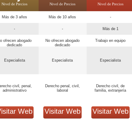
Nivel de Precios
Nivel de Precios
Nivel de Precios
Más de 3 años
Más de 10 años
-
-
-
Más de 1
o ofrecen abogado
No ofrecen abogado
Trabajo en equipo
dedicado
dedicado
Especialista
Especialista
Especialista
erecho civil, penal,
Derecho penal, civil,
Derecho civil, de
administrativo
laboral
familia, extranjería
isitar Web
Visitar Web
Visitar Web