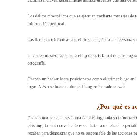
víctimas incluyen generalmente asuntos urgentes que han de se
Los delitos cibernéticos que se ejecutan mediante mensajes de 
información personal.
Las llamadas telefónicas con el fin de engañar a una persona 
El correo masivo, es no sólo el tipo más habitual de phishing s
ortografía.
Cuando un hacker logra posicionarse como el primer lugar en lo
lugar. A ésto se lo denomina phishing en buscadores web.
¿Por qué es r
Cuando una persona es víctima de phishing, toda su información
phishing, lo más conveniente es contratar a un letrado especial
recabar para demostrar que no es responsable de las acciones p