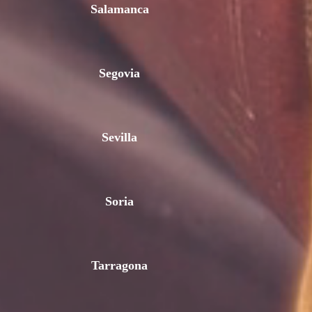
Salamanca
Segovia
Sevilla
Soria
Tarragona