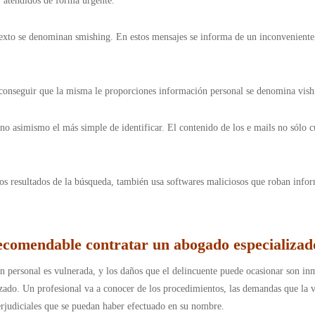
r atendidos de forma urgente.
texto se denominan smishing. En estos mensajes se informa de un inconveniente,
y conseguir que la misma le proporciones información personal se denomina vish
ino asimismo el más simple de identificar. El contenido de los e mails no sólo 
s resultados de la búsqueda, también usa softwares maliciosos que roban inform
ecomendable contratar un abogado especializad
 personal es vulnerada, y los daños que el delincuente puede ocasionar son inm
izado. Un profesional va a conocer de los procedimientos, las demandas que la v
erjudiciales que se puedan haber efectuado en su nombre.