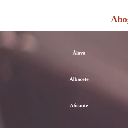
Abog
Álava
Albacete
Alicante