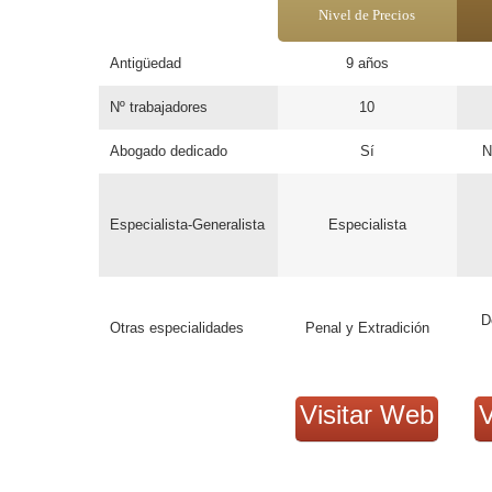
Nivel de Precios
Antigüedad
9 años
Nº trabajadores
10
Abogado dedicado
Sí
N
Especialista-Generalista
Especialista
D
Otras especialidades
Penal y Extradición
Visitar Web
V