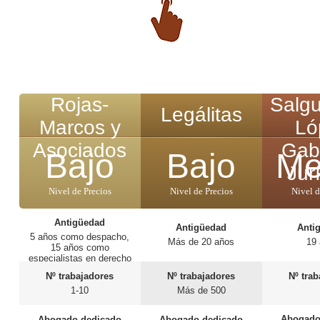
Rojas-
Salgu
Legálitas
Marcos y
Ló
Asociados
Gab
Bajo
Bajo
Me
Jur
Nivel de Precios
Nivel de Precios
Nivel d
Antigüedad
Antigüedad
Anti
5 años como despacho,
Más de 20 años
19
15 años como
especialistas en derecho
sanitario.
Nº trabajadores
Nº trabajadores
Nº tra
1-10
Más de 500
Abogado
Abogado dedicado
Abogado dedicado