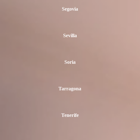
Segovia
Sevilla
Soria
Tarragona
Tenerife