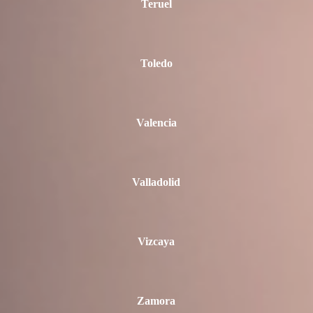
Teruel
Toledo
Valencia
Valladolid
Vizcaya
Zamora