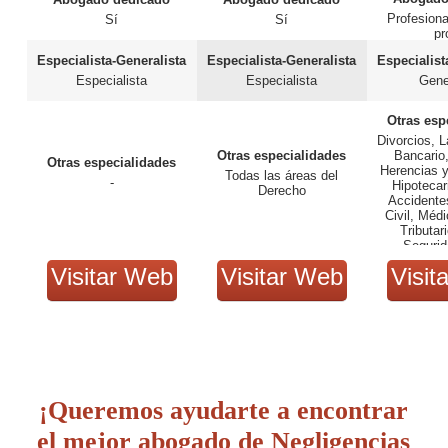
Profesiona
Sí
Sí
pr
Especialista-Generalista
Especialista-Generalista
Especialist
Especialista
Especialista
Gene
Otras esp
Divorcios, L
Otras especialidades
Bancario,
Otras especialidades
Herencias 
Todas las áreas del
-
Hipotecar
Derecho
Accidentes
Civil, Médi
Tributari
Segurid
Visitar Web
Visitar Web
Visit
¡Queremos ayudarte a encontrar
el mejor abogado de Negligencias