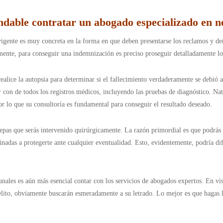
dable contratar un abogado especializado en n
vigente es muy concreta en la forma en que deben presentarse los reclamos y d
amente, para conseguir una indemnización es preciso proseguir detalladamente lo
alice la autopsia para determinar si el fallecimiento verdaderamente se debió a 
 con de todos los registros médicos, incluyendo las pruebas de diagnóstico. Nat
or lo que su consultoría es fundamental para conseguir el resultado deseado.
sepas que serás intervenido quirúrgicamente. La razón primordial es que podrás 
tinadas a protegerte ante cualquier eventualidad. Esto, evidentemente, podría d
bunales es aún más esencial contar con los servicios de abogados expertos. En vis
elito, obviamente buscarán esmeradamente a su letrado. Lo mejor es que hagas 