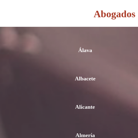
Abogados d
Álava
Albacete
Alicante
Almería