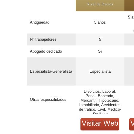
Nivel de Precios
5 a
Antigüedad
5 años
Nº trabajadores
5
Abogado dedicado
Sí
Especialista-Generalista
Especialista
Divorcios, Laboral,
Penal, Bancario,
Otras especialidades
Mercantil, Hipotecario,
Inmobiliario, Accidentes
de tráfico, Civil, Médico-
Sanitario
Visitar Web
V