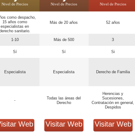
Nivel de Precios
Nivel de Precios
Nivel de Precios
ños como despacho,
15 años como
Más de 20 años
52 años
especialistas en
derecho sanitario.
1-10
Más de 500
3
Sí
Sí
Si
Especialista
Especialista
Derecho de Familia
Herencias y
Todas las áreas del
Sucesiones,
-
Derecho
Contratación en general,
Despidos
isitar Web
Visitar Web
Visitar Web