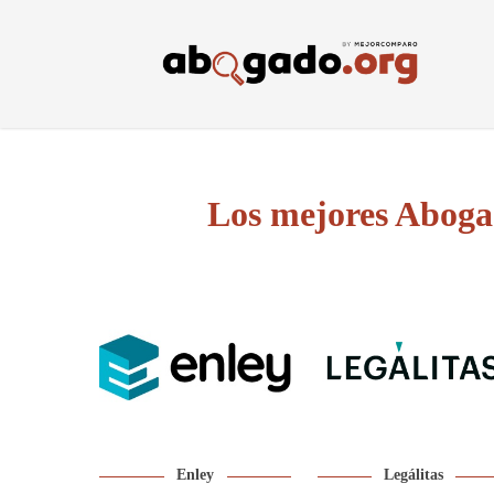
Skip
to
main
content
Los mejores Abogad
Enley
Legálitas