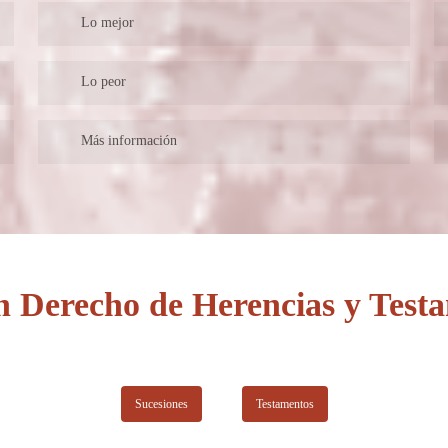
Lo mejor
La profesionalidad que ofrecen.
Lo peor
Solo cuentan con oficina en Soria ciudad
Más información
Despacho abierto desde 1.997, con dos trabajadores, donde
se lleva todo tipo de asuntos, básicamente bancos, civil,
penal, administrativo.
n Derecho de Herencias y Testa
Sucesiones
Testamentos