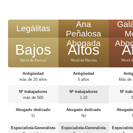
Ana
Gal
Legálitas
Peñalosa
M
Abogada
Abo
Bajos
Altos
A
Nivel de Precios
Nivel de Precios
Nivel d
Antigüedad
Antigüedad
Anti
más de 20 años
5 años
Más de 
Nº trabajadores
Nº trabajadores
Nº tra
más de 500
1-10
Abogado dedicado
Abogado dedicado
Abogado
Sí
No
Especialista-Generalista
Especialista-Generalista
Especialist