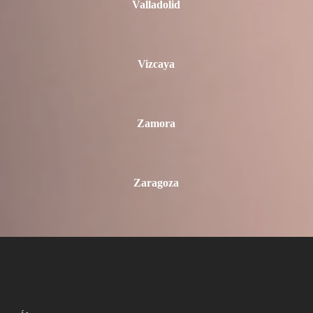
Valladolid
Vizcaya
Zamora
Zaragoza