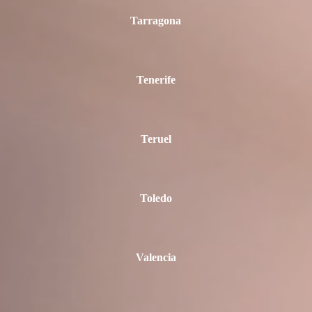
Tarragona
Tenerife
Teruel
Toledo
Valencia