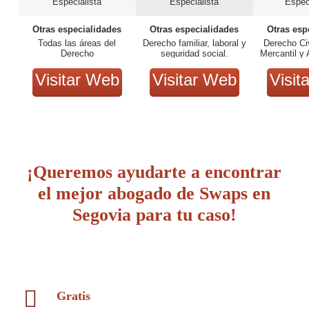
Especialista
Especialista
Espec
Otras especialidades
Otras especialidades
Otras esp
Todas las áreas del
Derecho familiar, laboral y
Derecho Civ
Derecho
seguridad social.
Mercantil y 
Visitar Web
Visitar Web
Visit
¡Queremos ayudarte a encontrar
el mejor abogado de Swaps en
Segovia para tu caso!
Gratis