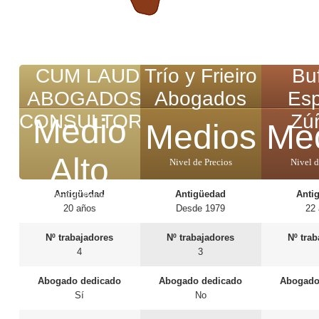
CUM LAUDE
Trío y Frieiro
Bu
ABOGADOS &
Abogados
Es
CONSULTORES
Zú
Medio
Medios
Me
Alto
Nivel de Precios
Nivel d
Antigüedad
Antigüedad
Anti
Nivel de Precios
20 años
Desde 1979
22
Nº trabajadores
Nº trabajadores
Nº tra
4
3
Abogado dedicado
Abogado dedicado
Abogado
Sí
No