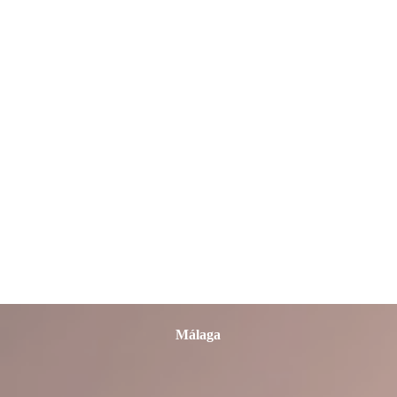
León
Lleida
Lugo
Madrid
Málaga