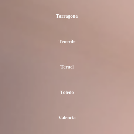
Tarragona
Tenerife
Teruel
Toledo
Valencia