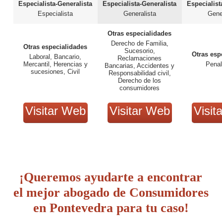
Especialista-Generalista
Especialista-Generalista
Especialist
Especialista
Generalista
Gene
Otras especialidades
Derecho de Familia,
Otras especialidades
Sucesorio,
Otras esp
Laboral, Bancario,
Reclamaciones
Mercantil, Herencias y
Penal
Bancarias, Accidentes y
sucesiones, Civil
Responsabilidad civil,
Derecho de los
consumidores
Visitar Web
Visitar Web
Visit
¡Queremos ayudarte a encontrar
el mejor abogado de Consumidores
en Pontevedra para tu caso!