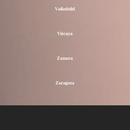
Valladolid
Vizcaya
Zamora
Zaragoza