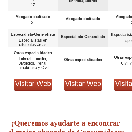
Nº trabajadores
12
Abogado dedicado
Abogado
Abogado dedicado
Sí
Especialista-Generalista
Especialist
Especialista-Generalista
Especialistas en
Espec
diferentes áreas
Otras especialidades
Otras esp
Laboral, Familia,
Otras especialidades
Divorcios, Penal,
Civil 
Inmobiliario y Civil
Visitar Web
Visitar Web
Visit
¡Queremos ayudarte a encontrar