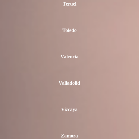
Teruel
Toledo
Valencia
Valladolid
Vizcaya
Zamora