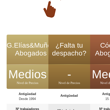
G.Elías&Muñoz
¿Falta tu
Có
Abogados
despacho?
Abo
Medios
-
Me
Nivel de Precios
Nivel de Precios
Nivel d
Antigüedad
Anti
Antigüedad
Desde 1994
15
Nº trabajadores
Nº tra