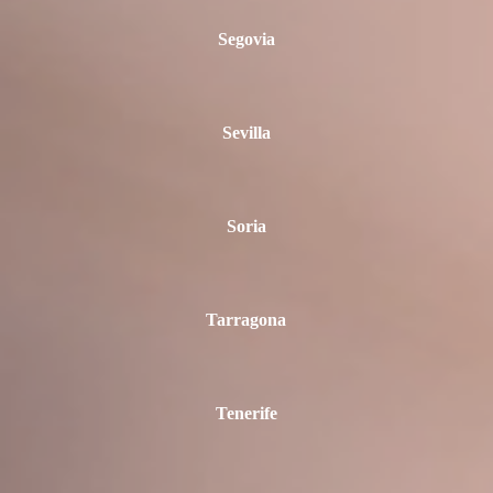
Segovia
Sevilla
Soria
Tarragona
Tenerife