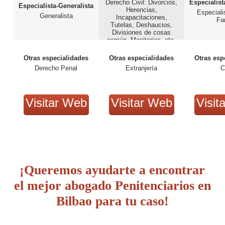
Derecho Civil: Divorcios,
Especialist
Especialista-Generalista
Herencias,
Especiali
Generalista
Incapacitaciones,
Fa
Tutelas, Deshaucios,
Divisiones de cosas
común, Monitorios, etc.
Derecho Penal.
Otras especialidades
Otras especialidades
Otras esp
Derecho Penal
Extranjería
C
Visitar Web
Visitar Web
Visit
¡Queremos ayudarte a encontrar
el mejor abogado Penitenciarios en
Bilbao para tu caso!