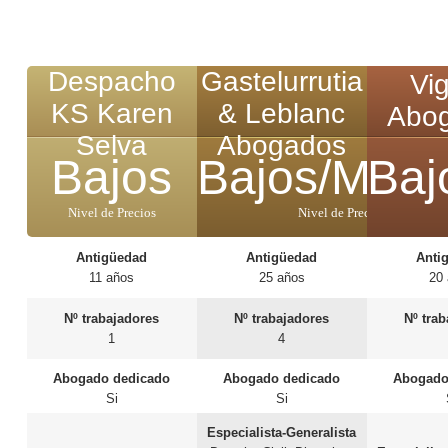
Despacho
Gastelurrutia
Vig
KS Karen
& Leblanc
Abo
Selva
Abogados
Bajos
Bajos/Medi
Baj
Nivel de Precios
Nivel de Precios
Antigüedad
Antigüedad
Anti
11 años
25 años
20
Nº trabajadores
Nº trabajadores
Nº tra
1
4
Abogado dedicado
Abogado dedicado
Abogado
Si
Si
Especialista-Generalista