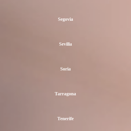
Segovia
Sevilla
Soria
Tarragona
Tenerife