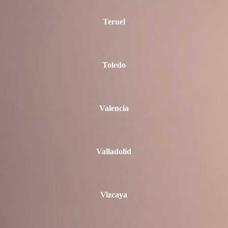
Teruel
Toledo
Valencia
Valladolid
Vizcaya