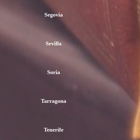
Segovia
Sevilla
Soria
Tarragona
Tenerife