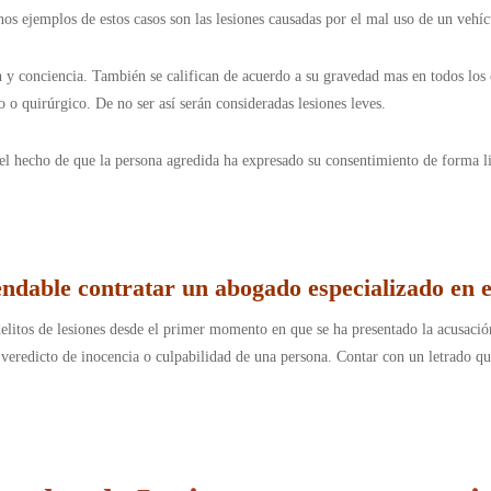
nos ejemplos de estos casos son las lesiones causadas por el mal uso de un vehí
n y conciencia. También se califican de acuerdo a su gravedad mas en todos los
o o quirúrgico. De no ser así serán consideradas lesiones leves.
 el hecho de que la persona agredida ha expresado su consentimiento de forma l
dable contratar un abogado especializado en el
litos de lesiones desde el primer momento en que se ha presentado la acusación
l veredicto de inocencia o culpabilidad de una persona. Contar con un letrado 