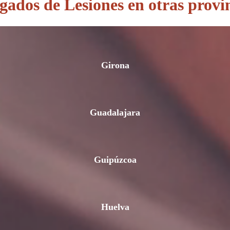
ados de Lesiones en otras provi
Girona
Guadalajara
Guipúzcoa
Huelva