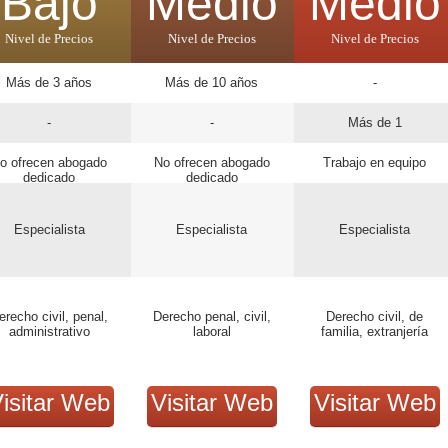
Bajo
Medio
Medio
Nivel de Precios
Nivel de Precios
Nivel de Precios
Más de 3 años
Más de 10 años
-
-
-
Más de 1
o ofrecen abogado
No ofrecen abogado
Trabajo en equipo
dedicado
dedicado
Especialista
Especialista
Especialista
erecho civil, penal,
Derecho penal, civil,
Derecho civil, de
administrativo
laboral
familia, extranjería
isitar Web
Visitar Web
Visitar Web