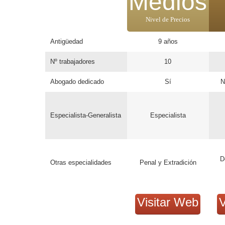
Medios
Nivel de Precios
Antigüedad
9 años
Nº trabajadores
10
Abogado dedicado
Sí
N
Especialista-Generalista
Especialista
D
Otras especialidades
Penal y Extradición
Visitar Web
V