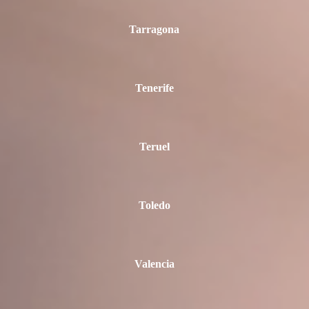
Tarragona
Tenerife
Teruel
Toledo
Valencia