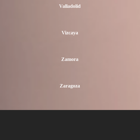
Valladolid
Vizcaya
Zamora
Zaragoza