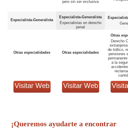
pero sin ser exclusiva
Especialista-Generalista
Especialist
Especialista-Generalista
Especialistas en derecho
Gene
penal
Otras esp
Derecho Ci
extranjero
de tráfico, 
Otras especialidades
Otras especialidades
pensiones 
permanente 
a la segur
accidentes
reclama
canti
Visitar Web
Visitar Web
Visit
¡Queremos ayudarte a encontrar