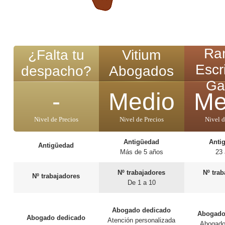
Ra
¿Falta tu
Vitium
Escr
despacho?
Abogados
Ga
-
Medio
Me
Nivel de Precios
Nivel de Precios
Nivel d
Antigüedad
Anti
Antigüedad
Más de 5 años
23
Nº trabajadores
Nº tra
Nº trabajadores
De 1 a 10
Abogado dedicado
Abogado
Abogado dedicado
Atención personalizada
Abogado