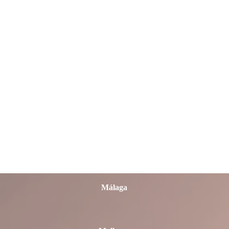
León
Lleida
Lugo
Madrid
Málaga