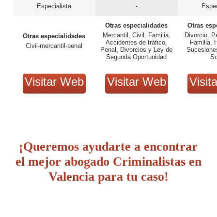
Especialista
-
Espec
Otras especialidades
Otras esp
Mercantil, Civil, Familia,
Divorcio, P
Otras especialidades
Accidentes de tráfico,
Familia, 
Civil-mercantil-penal
Penal, Divorcios y Ley de
Sucesione
Segunda Oportunidad
So
Visitar Web
Visitar Web
Visit
¡Queremos ayudarte a encontrar
el mejor abogado Criminalistas en
Valencia para tu caso!