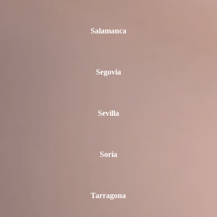
Salamanca
Segovia
Sevilla
Soria
Tarragona