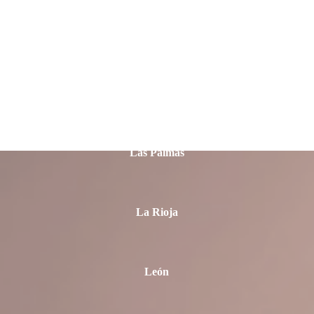
Jaén
La Coruña
Las Palmas
La Rioja
León