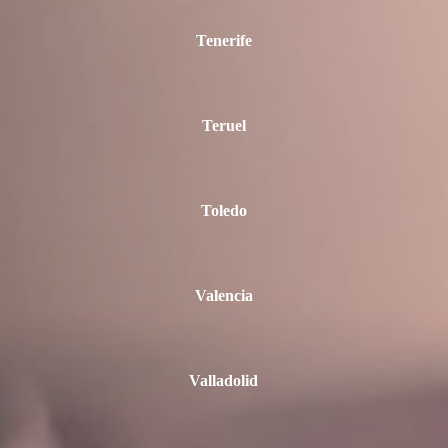
Tenerife
Teruel
Toledo
Valencia
Valladolid