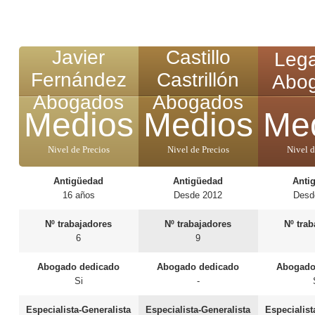
Javier
Castillo
Lega
Fernández
Castrillón
Abo
Abogados
Abogados
Medios
Medios
Me
Nivel de Precios
Nivel de Precios
Nivel d
Antigüedad
Antigüedad
Anti
16 años
Desde 2012
Desd
Nº trabajadores
Nº trabajadores
Nº tra
6
9
Abogado dedicado
Abogado dedicado
Abogado
Si
-
Especialista-Generalista
Especialista-Generalista
Especialist