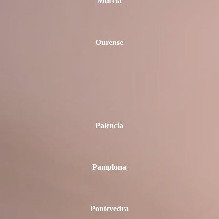
Murcia
Ourense
Palencia
Pamplona
Pontevedra