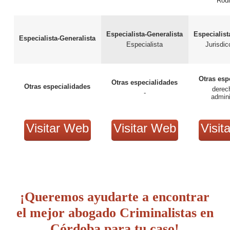
Rod
Especialista-Generalista
Especialist
Especialista-Generalista
Especialista
Jurisdic
Otras esp
Otras especialidades
Otras especialidades
derech
-
admini
Visitar Web
Visitar Web
Visit
¡Queremos ayudarte a encontrar
el mejor abogado Criminalistas en
Córdoba para tu caso!