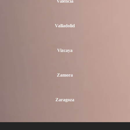
Valencia
Valladolid
Vizcaya
Zamora
Zaragoza