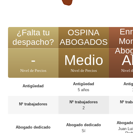
Enr
¿Falta tu
OSPINA
Mon
despacho?
ABOGADOS
Abo
-
Medio
A
Nivel de Precios
Nivel de Precios
Nivel d
Antigüedad
Anti
Antigüedad
5 años
Nº trabajadores
Nº tra
Nº trabajadores
2
Abogado
Abogado dedicado
Abogado dedicado
Juan Lui
Sí