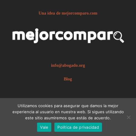
Una idea de mejorcomparo.com
info@abogado.org
Blog
Utilizamos cookies para asegurar que damos la mejor
experiencia al usuario en nuestra web. Si sigues utilizando
este sitio asumiremos que estás de acuerdo.
© 2026 abogado.org.
Aviso legal
Vale
Política de privacidad