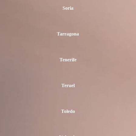
Soria
Tarragona
Tenerife
Teruel
Toledo