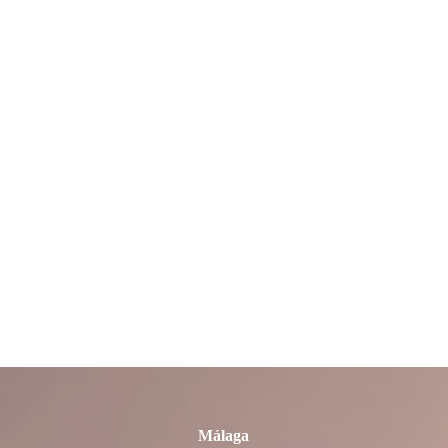
La Rioja
León
Lleida
Lugo
Madrid
Málaga