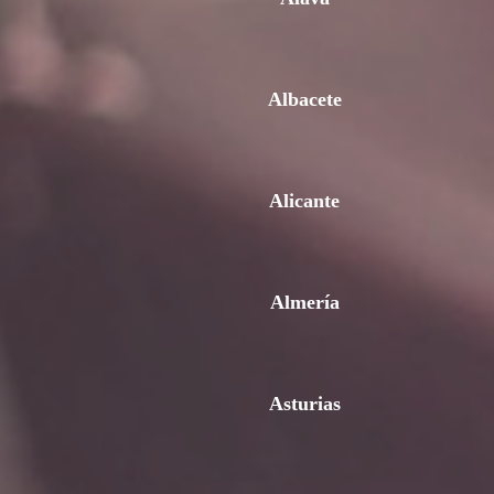
Albacete
Alicante
Almería
Asturias