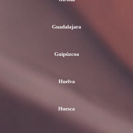
Guadalajara
Guipúzcoa
Huelva
Huesca