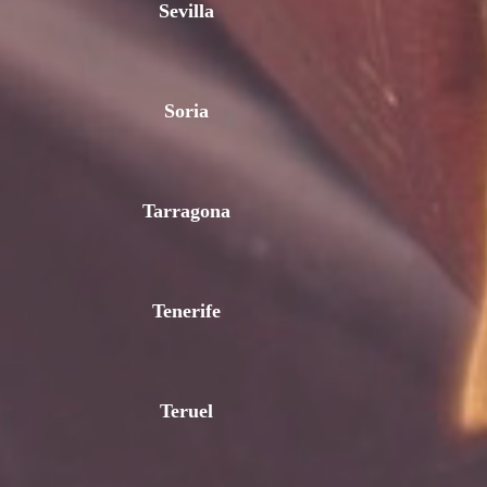
Sevilla
Soria
Tarragona
Tenerife
Teruel