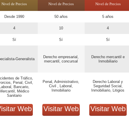
Nivel de Precios
Nivel de Precios
Nivel de Precios
Desde 1990
50 años
5 años
4
10
4
Sí
Sí
Sí
Derecho empresarial,
Derecho mercantil e
ecialista-Generalista
mercantil, concursal
Inmobiliario
cidentes de Tráfico,
Penal, Administrativo,
Derecho Laboral y
orcios, Penal, Civil,
Civil , Laboral,
Seguridad Social,
Laboral, Bancario,
Inmobiliario
Inmobiliario, Litigios
Mercantil, Médico
Sanitario
isitar Web
Visitar Web
Visitar Web